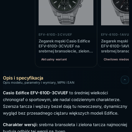
EFV-610D-3CVUEF
EFV-610D-1AVUE
Zegarek męski Casio Edifice
Zegarek męski Ca
EFV-610D-3CVUEF na
EFV-610D-1AVUE
srebrnej bransolecie, zielona
srebrnej bransol
tarcza
tarcza
Aktualny wariant
Chwilowo niedost
Opis i specyfikacja
Opis modelu, parametry i wymiary, MPN i EAN
Casio Edifice EFV-610D-3CVUEF
to średniej wielkości
chronograf o sportowym, ale nadal codziennym charakterze.
Szersza tarcza i węższy bezel dają tu nowoczesny, dynamiczny
wygląd bez przesadnego ciężaru większych modeli Edifice.
Charakter wersji:
srebrna bransoleta i zielona tarcza najmocniej
budują odbiór tej wersji na żywo.