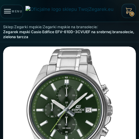
Skip to navigation
Skip to content
MENU
0
Sklep
Zegarki męskie
Zegarki męskie na bransolecie
Zegarek męski Casio Edifice EFV-610D-3CVUEF na srebrnej bransolecie,
zielona tarcza