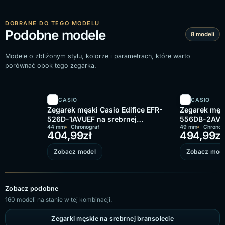
DOBRANE DO TEGO MODELU
Podobne modele
8 modeli
Modele o zbliżonym stylu, kolorze i parametrach, które warto
porównać obok tego zegarka.
CASIO
CASIO
Zegarek męski Casio Edifice EFR-
Zegarek męsk
526D-1AVUEF na srebrnej
556DB-2AVUE
bransolecie, czarna tarcza
44 mm
Chronograf
bransolecie,
49 mm
Chronog
404,99
zł
494,99
zł
Zobacz model
Zobacz mode
Zobacz podobne
160 modeli na stanie w tej kombinacji.
Zegarki męskie na srebrnej bransolecie