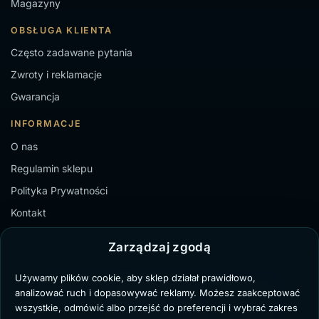
Magazyny
OBSŁUGA KLIENTA
Często zadawane pytania
Zwroty i reklamacje
Gwarancja
INFORMACJE
O nas
Regulamin sklepu
Polityka Prywatności
Kontakt
Zarządzaj zgodą
Używamy plików cookie, aby sklep działał prawidłowo,
TZ Paweł Bochenek
analizować ruch i dopasowywać reklamy. Możesz zaakceptować
NIP: 6431711329
wszystkie, odmówić albo przejść do preferencji i wybrać zakres
Marii Dąbrowskiej 8/3,