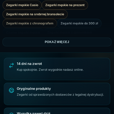
Zegarki męskie Casio
Zegarki męskie na prezent
Zegarki męskie na srebrnej bransolecie
Zegarki męskie z chronografem
Zegarki męskie do 300 zł
Czarne zegarki męskie
Zegarki męskie z datownikiem
Zegarki męskie Giewont
Zegarki męskie na złotej bransolecie
POKAŻ WIĘCEJ
Zegarki Casio VINTAGE
Zegarki męskie na czarnej bransolecie
Zegarek męski G.Rossi
Złote zegarki męskie
14 dni na zwrot
Srebrne zegarki męskie
Zegarki Casio G-SHOCK
Kup spokojnie. Zwrot wygodnie nadasz online.
Zegarki Citizen Eco-Drive
Oryginalne produkty
Zegarki od sprawdzonych dostawców z legalnej dystrybucji.
Wysyłka nawet dziś