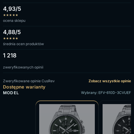
4,93/5
★
★
★
★
★
ocena sklepu
4,88/5
★
★
★
★
★
średnia ocen produktów
1 218
zweryfikowanych opinii
Zweryfikowane opinie CusRev
Zobacz wszystkie opinie
Dostępne warianty
MODEL
Wybrany: EFV-610D-3CVUEF