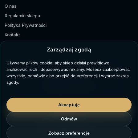
O nas
Regulamin sklepu
Polityka Prywatności
Kontakt
Zarządzaj zgodą
Używamy plików cookie, aby sklep działał prawidłowo,
TZ Paweł Bochenek
analizować ruch i dopasowywać reklamy. Możesz zaakceptować
NIP: 6431711329
wszystkie, odmówić albo przejść do preferencji i wybrać zakres
Marii Dąbrowskiej 8/3,
zgody.
41-103 Siemianowice Śląskie
kontakt@twojzegarek.eu
Akceptuję
Odmów
Zobacz preferencje