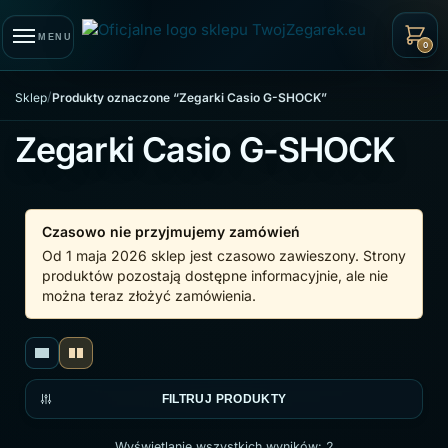
Skip to navigation
Skip to content
MENU
0
/
Sklep
Produkty oznaczone “Zegarki Casio G-SHOCK”
Zegarki Casio G-SHOCK
Czasowo nie przyjmujemy zamówień
Od 1 maja 2026 sklep jest czasowo zawieszony. Strony
produktów pozostają dostępne informacyjnie, ale nie
można teraz złożyć zamówienia.
FILTRUJ PRODUKTY
Wyświetlanie wszystkich wyników: 2