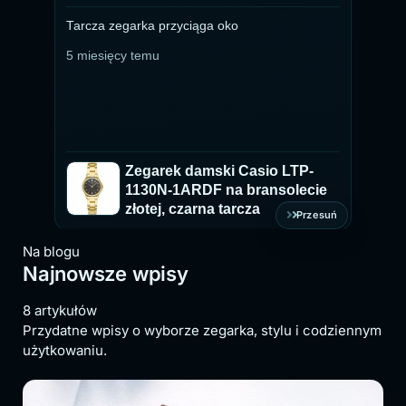
Tarcza zegarka przyciąga oko
Ze
pr
5 miesięcy temu
ty
du
ch
5 
ki
Zegarek damski Casio LTP-
1130N-1ARDF na bransolecie
złotej, czarna tarcza
Przesuń
Na blogu
Najnowsze wpisy
8 artykułów
Przydatne wpisy o wyborze zegarka, stylu i codziennym
użytkowaniu.