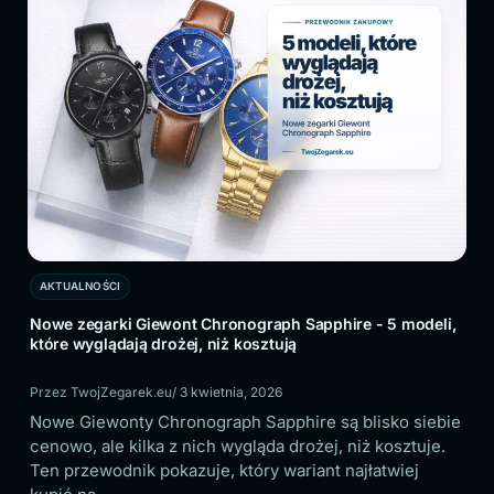
AKTUALNOŚCI
AKTUA
Nowe zegarki Giewont Chronograph Sapphire - 5 modeli,
Zegark
które wyglądają drożej, niż kosztują
spraw
Przez TwojZegarek.eu
/ 3 kwietnia, 2026
Przez 
Nowe Giewonty Chronograph Sapphire są blisko siebie
W bud
cenowo, ale kilka z nich wygląda drożej, niż kosztuje.
dobrz
Ten przewodnik pokazuje, który wariant najłatwiej
porząd
o