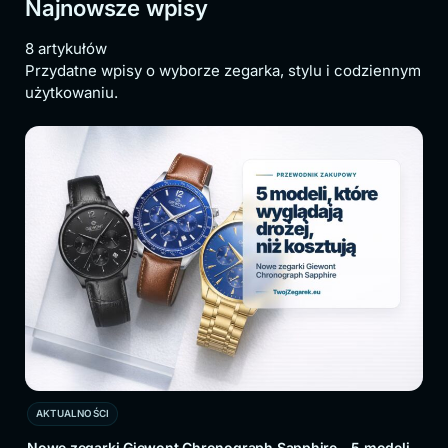
Najnowsze wpisy
8 artykułów
Przydatne wpisy o wyborze zegarka, stylu i codziennym
użytkowaniu.
AKTUALNOŚCI
AK
Nowe zegarki Giewont Chronograph Sapphire - 5 modeli,
Zeg