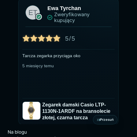
Ewa Tyrchan
Zweryfikowany
kupujący
5/5
Tarcza zegarka przyciąga oko
Ze
pr
5 miesięcy temu
ty
du
ch
5 
ki
Zegarek damski Casio LTP-
1130N-1ARDF na bransolecie
złotej, czarna tarcza
Przesuń
Na blogu