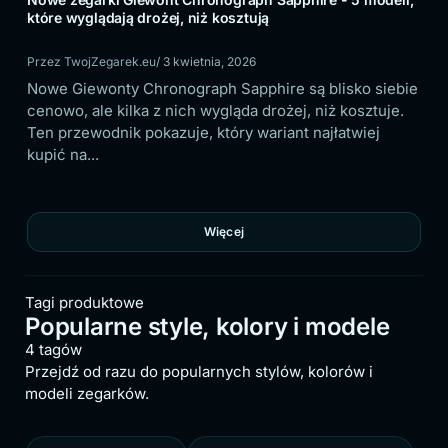
które wyglądają drożej, niż kosztują
sp
Przez TwojZegarek.eu
/ 3 kwietnia, 2026
Prz
Nowe Giewonty Chronograph Sapphire są blisko siebie
W b
cenowo, ale kilka z nich wygląda drożej, niż kosztuje.
dob
na
Ten przewodnik pokazuje, który wariant najłatwiej
por
sto
kupić na...
nos
Więcej
Tagi produktowe
Popularne style, kolory i modele
4 tagów
Przejdź od razu do popularnych stylów, kolorów i
modeli zegarków.