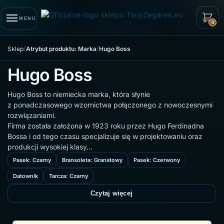
Skip to navigation
Skip to content
MENU
0
/
/
Sklep
Atrybut produktu: Marka
Hugo Boss
Hugo Boss
Hugo Boss to niemiecka marka, która słynie
z ponadczasowego wzornictwa połączonego z nowoczesnymi
rozwiązaniami.
Firma została założona w 1923 roku przez Hugo Ferdinadna
Bossa i od tego czasu specjalizuje się w projektowaniu oraz
produkcji wysokiej klasy…
Pasek: Czarny
Bransoleta: Granatowy
Pasek: Czerwony
Datownik
Tarcza: Czarny
Czytaj więcej