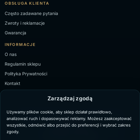
OBSŁUGA KLIENTA
Często zadawane pytania
Zwroty i reklamacje
Gwarancja
INFORMACJE
O nas
Regulamin sklepu
Polityka Prywatności
Kontakt
Zarządzaj zgodą
Używamy plików cookie, aby sklep działał prawidłowo,
TZ Paweł Bochenek
analizować ruch i dopasowywać reklamy. Możesz zaakceptować
NIP: 6431711329
wszystkie, odmówić albo przejść do preferencji i wybrać zakres
Marii Dąbrowskiej 8/3,
zgody.
41-103 Siemianowice Śląskie