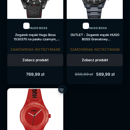
HUGO BOSS
HUGO BOSS
Zegarek męski Hugo Boss
OUTLET - Zegarek męski HUGO
1530370 na pasku czarnym,
BOSS Granatowy
czarna tarcza
GLOBETROTTER 1513824 na
bransolecie granatowej, czarna
ZAMÓWIENIA WSTRZYMANE
ZAMÓWIENIA WSTRZYMANE
tarcza, WR100
Zobacz produkt
Zobacz produkt
769,99
zł
859,99
zł
569,99
zł