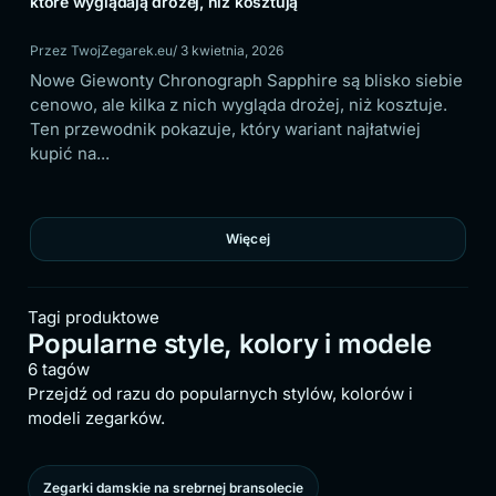
ją drożej, niż kosztują
sprawdzić
rek.eu
/ 3 kwietnia, 2026
Przez TwojZegarek.eu
/ 
ty Chronograph Sapphire są blisko siebie
W budżecie do 300 z
kilka z nich wygląda drożej, niż kosztuje.
dobrze wygląda tyl
ik pokazuje, który wariant najłatwiej
porządkuje pięć mode
nosić...
Więcej
Tagi produktowe
Popularne style, kolory i modele
6 tagów
Przejdź od razu do popularnych stylów, kolorów i
modeli zegarków.
Zegarki damskie na srebrnej bransolecie