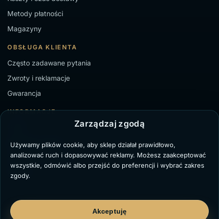
Metody płatności
Magazyny
OBSŁUGA KLIENTA
Często zadawane pytania
Zwroty i reklamacje
Gwarancja
INFORMACJE
Zarządzaj zgodą
O nas
Regulamin sklepu
Używamy plików cookie, aby sklep działał prawidłowo,
analizować ruch i dopasowywać reklamy. Możesz zaakceptować
Polityka Prywatności
wszystkie, odmówić albo przejść do preferencji i wybrać zakres
Kontakt
zgody.
Akceptuję