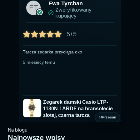
Ewa Tyrchan
Zweryfikowany
kupujący
5/5
Tarcza zegarka przyciąga oko
Ze
pr
5 miesięcy temu
ty
du
ch
5 
ki
Zegarek damski Casio LTP-
1130N-1ARDF na bransolecie
złotej, czarna tarcza
Przesuń
Na blogu
Najnowsze wpisy