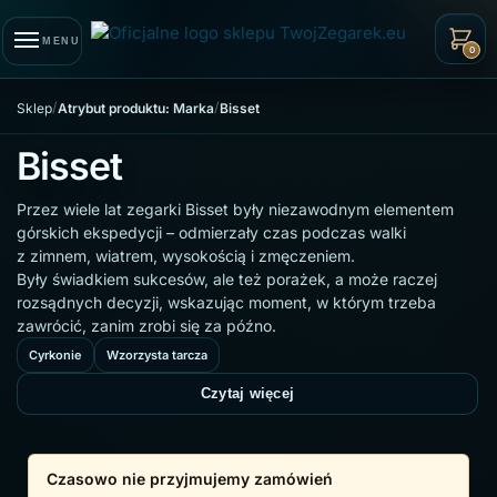
Skip to navigation
Skip to content
MENU
0
/
/
Sklep
Atrybut produktu: Marka
Bisset
Bisset
Przez wiele lat zegarki Bisset były niezawodnym elementem
górskich ekspedycji – odmierzały czas podczas walki
z zimnem, wiatrem, wysokością i zmęczeniem.
Były świadkiem sukcesów, ale też porażek, a może raczej
rozsądnych decyzji, wskazując moment, w którym trzeba
zawrócić, zanim zrobi się za późno.
Cyrkonie
Wzorzysta tarcza
Czytaj więcej
Czasowo nie przyjmujemy zamówień