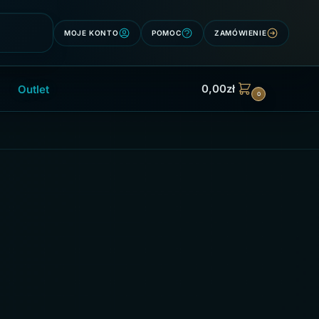
Szukaj
MOJE KONTO
POMOC
ZAMÓWIENIE
0,00
zł
Outlet
0