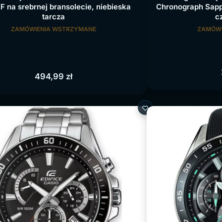
 na srebrnej bransolecie, niebieska
Chronograph Sapph
tarcza
c
ZAMÓWIENIA WSTRZYMANE
ZAMÓWI
494,99
zł