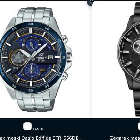
CASIO
ek męski Casio Edifice EFR-556DB-
Zegarek męs