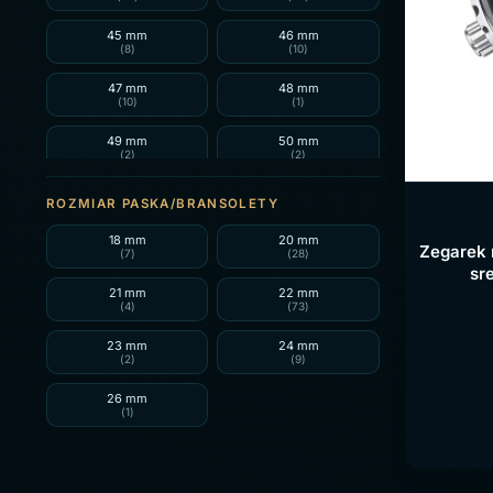
45 mm
46 mm
(8)
(10)
47 mm
48 mm
(10)
(1)
49 mm
50 mm
(2)
(2)
51 mm
ROZMIAR PASKA/BRANSOLETY
(2)
18 mm
20 mm
Zegarek 
(7)
(28)
sr
21 mm
22 mm
(4)
(73)
23 mm
24 mm
(2)
(9)
26 mm
(1)