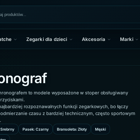
atche
Zegarki dla dzieci
Akcesoria
Marki
onograf
chronografem to modele wyposażone w stoper obsługiwany
rzyciskami.
najbardziej rozpoznawalnych funkcji zegarkowych, bo łączy
 odmierzanie czasu z bardziej technicznym, często sportowym
…
 Srebrny
Pasek: Czarny
Bransoleta: Złoty
Męski
etna