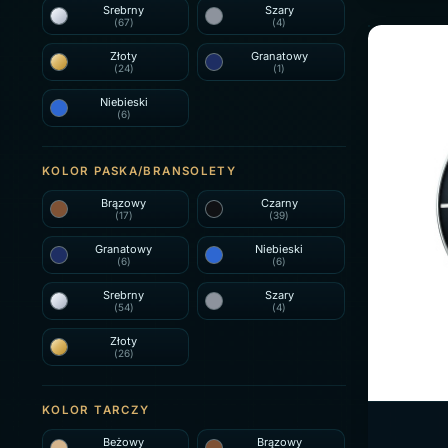
Srebrny
Szary
(67)
(4)
Złoty
Granatowy
(24)
(1)
Niebieski
(6)
KOLOR PASKA/BRANSOLETY
Brązowy
Czarny
(17)
(39)
Granatowy
Niebieski
(6)
(6)
Srebrny
Szary
(54)
(4)
Złoty
(26)
KOLOR TARCZY
Beżowy
Brązowy