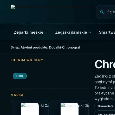
Skip to navigation
Skip to content
Zegarki męskie
Zegarki damskie
Smartw
Sklep
/
Atrybut produktu: Dodatki
/
Chronograf
Chr
FILTRUJ WG CENY
Zegarki z 
Filtruj
osobnymi p
To jedna z 
praktyczne
MARKA
wyglądem
Bransoleta:
Stal szlach