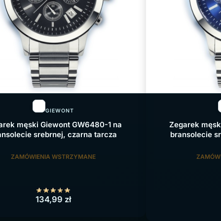
GIEWONT
arek męski Giewont GW6480-1 na
Zegarek męsk
ansolecie srebrnej, czarna tarcza
bransolecie sr
ZAMÓWIENIA WSTRZYMANE
ZAMÓWI
134,99
zł