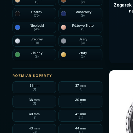
(1)
(2)
Zegarek 
n
Czarny
Granatowy
(70)
(9)
Niebieski
Różowe Złoto
(40)
(1)
Srebrny
Szary
(11)
(3)
Zielony
Złoty
(8)
(3)
ROZMIAR KOPERTY
31 mm
37 mm
(1)
(4)
38 mm
39 mm
(1)
(4)
40 mm
42 mm
(5)
(34)
43 mm
44 mm
(24)
(42)