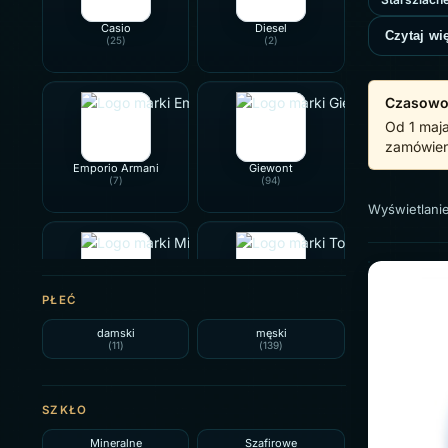
Casio
Diesel
Czytaj wi
(25)
(2)
Czasowo
Od 1 maja
zamówien
Emporio Armani
Giewont
(7)
(94)
Wyświetlani
PŁEĆ
Michael Kors
Tommy Hilfiger
(4)
(1)
damski
męski
(11)
(139)
SZKŁO
Mineralne
Szafirowe