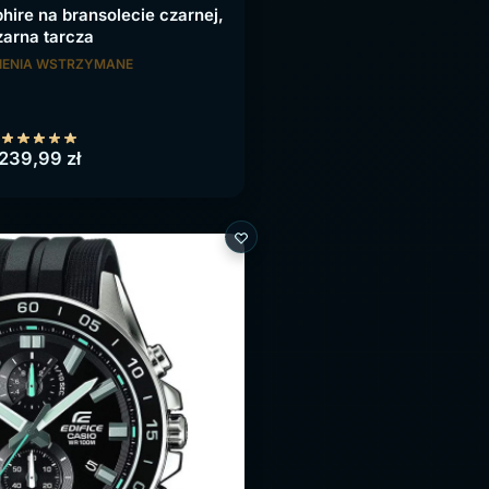
ire na bransolecie czarnej,
zarna tarcza
ENIA WSTRZYMANE
239,99
zł