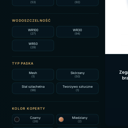
Fossil
Hugo Boss
(53)
(92)
(2)
(1)
WODOSZCZELNOŚĆ
WR100
WR30
(27)
(94)
Lacoste
Timberland
WR50
(2)
(4)
(29)
TYP PASKA
Zeg
Mesh
Skórzany
(1)
(50)
br
Timex
Zeppelin
(2)
(6)
Stal szlachetna
Tworzywo sztuczne
(98)
(1)
KOLOR KOPERTY
Czarny
Miedziany
(26)
(2)