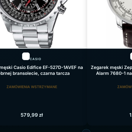
CASIO
męski Casio Edifice EF-527D-1AVEF na
Zegarek męski Zep
ebrnej bransolecie, czarna tarcza
Alarm 7680-1 na
ZAMÓWIENIA WSTRZYMANE
ZAMÓWI
579,99
zł