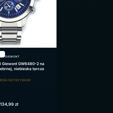
GIEWONT
i Giewont GW6480-2 na
ebrnej, niebieska tarcza
ENIA WSTRZYMANE
134,99
zł