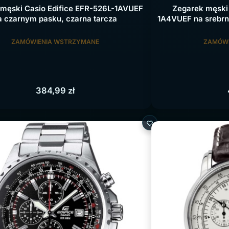
męski Casio Edifice EFR-526L-1AVUEF
Zegarek męski
a czarnym pasku, czarna tarcza
1A4VUEF na srebrne
ZAMÓWIENIA WSTRZYMANE
ZAMÓWI
384,99
zł