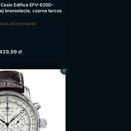
 Casio Edifice EFV-620D-
j bransolecie, czarna tarcza
ENIA WSTRZYMANE
439,99
zł