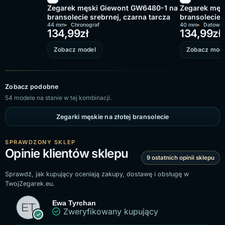
Zegarek męski Giewont GW6480-1 na
Zegarek męs
bransolecie srebrnej, czarna tarcza
bransolecie 
44 mm
Chronograf
40 mm
Datowni
134,99
zł
134,99
zł
Zobacz model
Zobacz mode
Zobacz podobne
54 modele na stanie w tej kombinacji.
Zegarki męskie na złotej bransolecie
SPRAWDZONY SKLEP
Opinie klientów sklepu
9 ostatnich opinii sklepu
Sprawdź, jak kupujący oceniają zakupy, dostawę i obsługę w
TwojZegarek.eu.
Ewa Tyrchan
Zweryfikowany kupujący