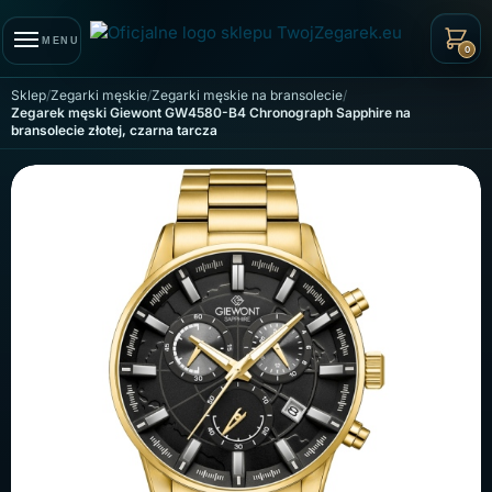
Skip to navigation
Skip to content
MENU
0
Sklep
Zegarki męskie
Zegarki męskie na bransolecie
Zegarek męski Giewont GW4580-B4 Chronograph Sapphire na
bransolecie złotej, czarna tarcza