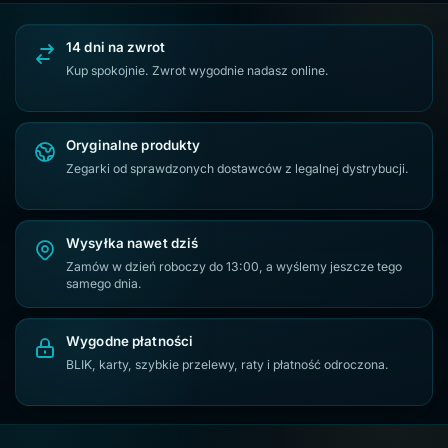
Złote zegarki męskie
Srebrne zegarki męskie
14 dni na zwrot
Zegarki Casio G-SHOCK
Zegarki Citizen Eco-Drive
Kup spokojnie. Zwrot wygodnie nadasz online.
Oryginalne produkty
Zegarki od sprawdzonych dostawców z legalnej dystrybucji.
Wysyłka nawet dziś
Zamów w dzień roboczy do 13:00, a wyślemy jeszcze tego
samego dnia.
Wygodne płatności
BLIK, karty, szybkie przelewy, raty i płatność odroczona.