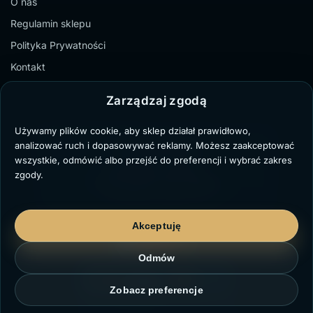
O nas
Regulamin sklepu
Polityka Prywatności
Kontakt
Zarządzaj zgodą
Używamy plików cookie, aby sklep działał prawidłowo,
TZ Paweł Bochenek
analizować ruch i dopasowywać reklamy. Możesz zaakceptować
NIP: 6431711329
wszystkie, odmówić albo przejść do preferencji i wybrać zakres
Marii Dąbrowskiej 8/3,
zgody.
41-103 Siemianowice Śląskie
kontakt@twojzegarek.eu
Akceptuję
Odmów
Zobacz preferencje
© TWOJZEGAREK.EU 2023-2026