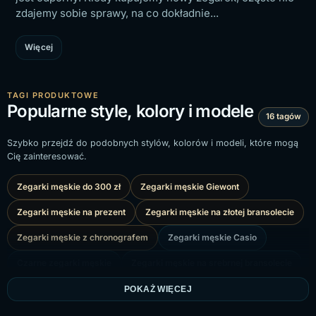
zdajemy sobie sprawy, na co dokładnie...
Więcej
TAGI PRODUKTOWE
Popularne style, kolory i modele
16 tagów
Szybko przejdź do podobnych stylów, kolorów i modeli, które mogą
Cię zainteresować.
Zegarki męskie do 300 zł
Zegarki męskie Giewont
Zegarki męskie na prezent
Zegarki męskie na złotej bransolecie
Zegarki męskie z chronografem
Zegarki męskie Casio
Czarne zegarki męskie
Zegarki męskie na srebrnej bransolecie
Zegarki męskie z datownikiem
Zegarki Casio VINTAGE
POKAŻ WIĘCEJ
Zegarki męskie na czarnej bransolecie
Zegarek męski G.Rossi