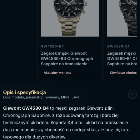
GW4580-B4
GW4580-B1
Zegarek męski Giewont
Zegarek męski G
GW4580-B4 Chronograph
GW4580-B1 Chr
Sapphire na bransolecie
Sapphire na bran
złotej, czarna tarcza
czarnej, czarna 
Aktualny wariant
Chwilowo niedost
Opis i specyfikacja
Opis modelu, parametry i wymiary, MPN i EAN
Giewont GW4580-B4
to męski zegarek Giewont z linii
Chronograph Sapphire, z rozbudowaną tarczą i bardziej
technicznym układem. Koperta 44 mm i układ na bransolecie
dają mu mocniejszą obecność na nadgarstku, ale bez ciężaru
typowego dla dużych diverów.