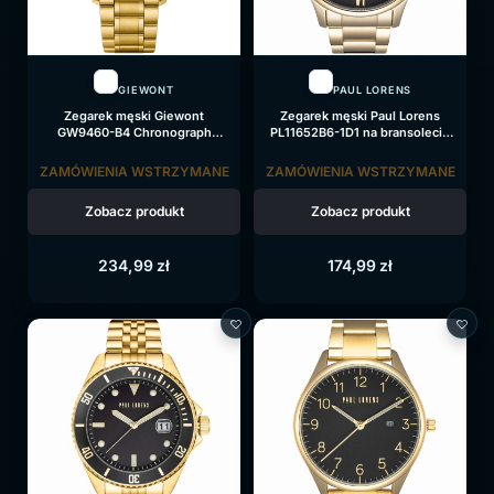
GIEWONT
PAUL LORENS
Zegarek męski Giewont
Zegarek męski Paul Lorens
GW9460-B4 Chronograph
PL11652B6-1D1 na bransolecie
Sapphire na bransolecie złotej,
złotej, czarna tarcza
czarna tarcza
ZAMÓWIENIA WSTRZYMANE
ZAMÓWIENIA WSTRZYMANE
Zobacz produkt
Zobacz produkt
234,99
zł
174,99
zł