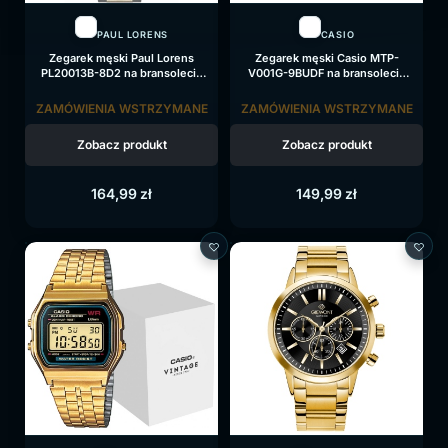
PAUL LORENS
CASIO
Zegarek męski Paul Lorens
Zegarek męski Casio MTP-
PL20013B-8D2 na bransolecie
V001G-9BUDF na bransolecie
srebrno-złotej, zielona tarcza
złotej, złota tarcza
ZAMÓWIENIA WSTRZYMANE
ZAMÓWIENIA WSTRZYMANE
Zobacz produkt
Zobacz produkt
164,99
zł
149,99
zł