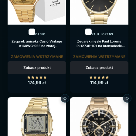
CASIO
PAUL LORENS
Zegarek uniseks Casio Vintage
Zegarek męski Paul Lorens
A168WG-9EF na złotej
PL1273B-1D1 na bransolecie
bransolecie, złota tarcza
złotej, czarna tarcza
ZAMÓWIENIA WSTRZYMANE
ZAMÓWIENIA WSTRZYMANE
Zobacz produkt
Zobacz produkt
174,99
zł
114,99
zł