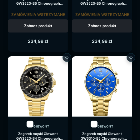
GW3520-B6 Chronograph
GW3520-B5 Chronograph
Sapphire na bransolecie złotej,
Sapphire na bransolecie złotej,
złota tarcza
niebieska tarcza
ZAMÓWIENIA WSTRZYMANE
ZAMÓWIENIA WSTRZYMANE
Zobacz produkt
Zobacz produkt
234,99
zł
234,99
zł
GIEWONT
GIEWONT
Zegarek męski Giewont
Zegarek męski Giewont
GW3520-B4 Chronograph
GW6310-B5 Chronograph