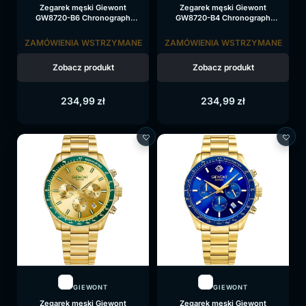
Zegarek męski Giewont
Zegarek męski Giewont
GW8720-B6 Chronograph
GW8720-B4 Chronograph
Sapphire na bransolecie złotej,
Sapphire na bransolecie złotej,
niebieska tarcza
czarna tarcza
ZAMÓWIENIA WSTRZYMANE
ZAMÓWIENIA WSTRZYMANE
Zobacz produkt
Zobacz produkt
234,99
zł
234,99
zł
GIEWONT
GIEWONT
Zegarek męski Giewont
Zegarek męski Giewont