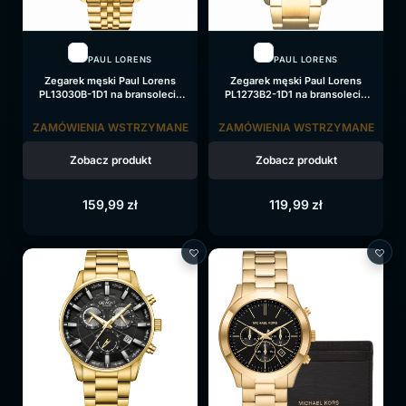
PAUL LORENS
PAUL LORENS
Zegarek męski Paul Lorens
Zegarek męski Paul Lorens
PL13030B-1D1 na bransolecie
PL1273B2-1D1 na bransolecie
złotej, czarna tarcza
złotej, czarna tarcza
ZAMÓWIENIA WSTRZYMANE
ZAMÓWIENIA WSTRZYMANE
Zobacz produkt
Zobacz produkt
159,99
zł
119,99
zł