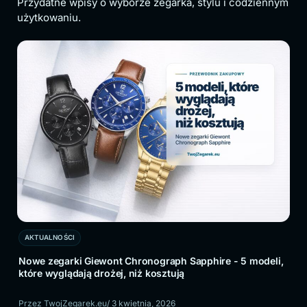
Przydatne wpisy o wyborze zegarka, stylu i codziennym
użytkowaniu.
AKTUALNOŚCI
AK
Nowe zegarki Giewont Chronograph Sapphire - 5 modeli,
Zeg
które wyglądają drożej, niż kosztują
sp
Przez TwojZegarek.eu
/ 3 kwietnia, 2026
Prz