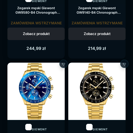
GIEWONT
GIEWONT
Zegarek męski Giewont
Zegarek męski Giewont
GW9580-B4 Chronograph
GW9140-B4 Chronograph
Sapphire na bransolecie złotej,
Sapphire na bransolecie złotej,
czarna tarcza
czarna tarcza
ZAMÓWIENIA WSTRZYMANE
ZAMÓWIENIA WSTRZYMANE
Zobacz produkt
Zobacz produkt
244,99
zł
214,99
zł
GIEWONT
GIEWONT