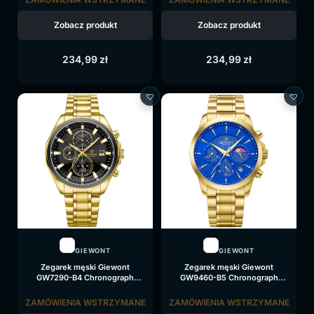
Zobacz produkt
Zobacz produkt
234,99
zł
234,99
zł
GIEWONT
GIEWONT
Zegarek męski Giewont
Zegarek męski Giewont
GW7290-B4 Chronograph
GW9460-B5 Chronograph
Sapphire na bransolecie złotej,
Sapphire na bransolecie złotej,
czarna tarcza
niebieska tarcza
ZAMÓWIENIA WSTRZYMANE
ZAMÓWIENIA WSTRZYMANE