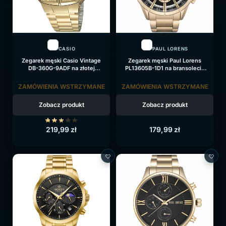
CASIO
PAUL LORENS
Zegarek męski Casio Vintage
Zegarek męski Paul Lorens
DB-360G-9ADF na złotej
PL13605B-1D1 na bransolecie
bransolecie, czarna tarcza
złotej, czarna tarcza
ZAMÓWIENIA WSTRZYMANE
ZAMÓWIENIA WSTRZYMANE
Zobacz produkt
Zobacz produkt
219,99
zł
179,99
zł