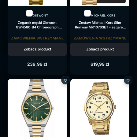
GIEWONT
MICHAEL KORS
Zegarek męski Giewont
Zestaw Michael Kors Slim
GW4580-B4 Chronograph
Runway MK1076SET - zegarek
Sapphire na bransolecie złotej,
męski + etui na karty
czarna tarcza
ZAMÓWIENIA WSTRZYMANE
ZAMÓWIENIA WSTRZYMANE
Zobacz produkt
Zobacz produkt
239,99
zł
619,99
zł