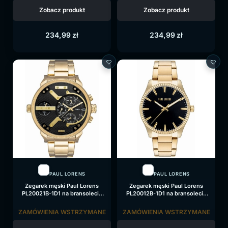
Zobacz produkt
Zobacz produkt
234,99
zł
234,99
zł
PAUL LORENS
PAUL LORENS
Zegarek męski Paul Lorens
Zegarek męski Paul Lorens
PL20021B-1D1 na bransolecie
PL20012B-1D1 na bransolecie
złotej, czarna tarcza
złotej, czarna tarcza
ZAMÓWIENIA WSTRZYMANE
ZAMÓWIENIA WSTRZYMANE