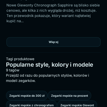
Nowe Giewonty Chronograph Sapphire są blisko siebie
W b
cenowo, ale kilka z nich wygląda drożej, niż kosztuje.
dob
na
Ten przewodnik pokazuje, który wariant najłatwiej
por
sto
kupić na...
nos
Więcej
Tagi produktowe
Popularne style, kolory i modele
9 tagów
Przejdź od razu do popularnych stylów, kolorów i
modeli zegarków.
Zegarki męskie do 300 zł
Zegarki męskie na prezent
Zegarki męskie z chronografem
Zegarki męskie Giewont