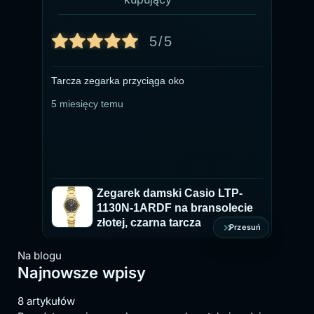
5/5
Tarcza zegarka przyciąga oko
Ze
pr
5 miesięcy temu
ty
du
ch
5 
ki
Zegarek damski Casio LTP-
1130N-1ARDF na bransolecie
złotej, czarna tarcza
Przesuń
Na blogu
Najnowsze wpisy
8 artykułów