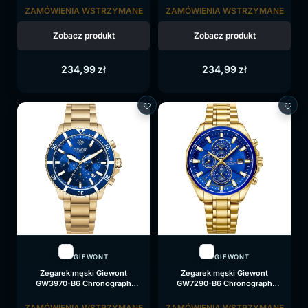
czarna tarcza
czarna tarcza
ZAMÓWIENIA WSTRZYMANE
ZAMÓWIENIA WSTRZYMANE
Zobacz produkt
Zobacz produkt
234,99
zł
234,99
zł
GIEWONT
GIEWONT
Zegarek męski Giewont
Zegarek męski Giewont
GW3970-B6 Chronograph
GW7290-B6 Chronograph
Sapphire na bransolecie złotej,
Sapphire na bransolecie złotej,
niebieska tarcza
niebieska tarcza
ZAMÓWIENIA WSTRZYMANE
ZAMÓWIENIA WSTRZYMANE