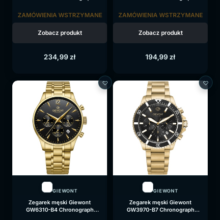
Sapphire na bransolecie złotej,
Sapphire na bransolecie złotej,
czarna tarcza
niebieska tarcza
ZAMÓWIENIA WSTRZYMANE
ZAMÓWIENIA WSTRZYMANE
Zobacz produkt
Zobacz produkt
234,99
zł
194,99
zł
GIEWONT
GIEWONT
Zegarek męski Giewont
Zegarek męski Giewont
GW6310-B4 Chronograph
GW3970-B7 Chronograph
Sapphire na bransolecie złotej,
Sapphire na bransolecie złotej,