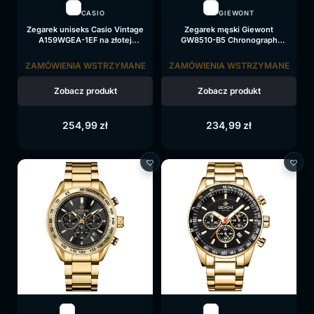
CASIO
GIEWONT
Zegarek uniseks Casio Vintage
Zegarek męski Giewont
A159WGEA-1EF na złotej
GW8510-B5 Chronograph
bransolecie, czarna tarcza
Sapphire na bransolecie złotej,
czarna tarcza
ZAMÓWIENIA WSTRZYMANE
ZAMÓWIENIA WSTRZYMANE
Zobacz produkt
Zobacz produkt
254,99
zł
234,99
zł