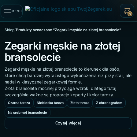
Skip to navigation
Skip to content
MENU
0
/
Sklep
Produkty oznaczone “Zegarki męskie na złotej bransolecie”
Zegarki męskie na złotej
bransolecie
Zegarki męskie na złotej bransolecie to kierunek dla osób,
które chcą bardziej wyrazistego wykończenia niż przy stali, ale
nadal w klasycznej zegarkowej formie.
Złota bransoleta mocniej przyciąga wzrok, dlatego tutaj
szczególnie ważne są proporcje koperty i kolor tarczy.
Czarna tarcza
Niebieska tarcza
Złota tarcza
Z chronografem
Na srebrnej bransolecie
Czytaj więcej