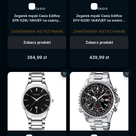
CASIO
CASIO
Zegarek męski Casio Edifice
Zegarek męski Casio Edifice
EFR-526L-1AVUEF na czarnym
EFV-620D-1A4VUEF na srebrnej
pasku, czarna tarcza
bransolecie, czarna tarcza
ZAMÓWIENIA WSTRZYMANE
ZAMÓWIENIA WSTRZYMANE
Zobacz produkt
Zobacz produkt
384,99
zł
439,99
zł