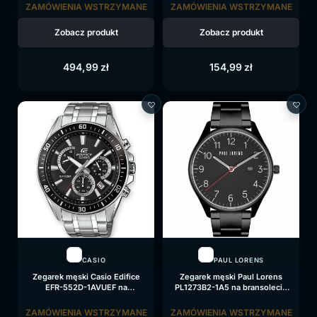
ZAMÓWIENIA WSTRZYMANE
ZAMÓWIENIA WSTRZYMANE
Zobacz produkt
Zobacz produkt
494,99
zł
154,99
zł
CASIO
PAUL LORENS
Zegarek męski Casio Edifice
Zegarek męski Paul Lorens
EFR-552D-1AVUEF na
PL1273B2-1A5 na bransolecie
bransolecie srebrnej, czarna
czarnej, czarna tarcza
tarcza
ZAMÓWIENIA WSTRZYMANE
ZAMÓWIENIA WSTRZYMANE