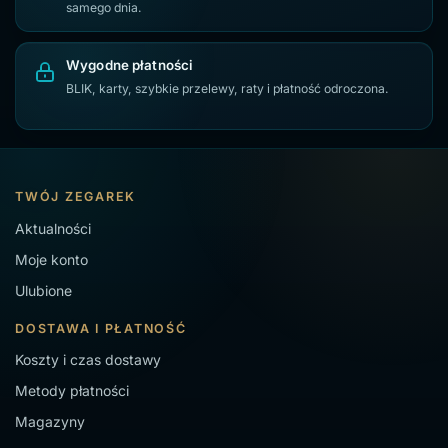
samego dnia.
Zegarki damskie na złotej bransolecie
Zegarki męskie na czarnej bransolecie
Wygodne płatności
BLIK, karty, szybkie przelewy, raty i płatność odroczona.
Zegarki damskie z cyrkoniami
Srebrne zegarki damskie
Zegarki damskie Giewont
Czarne zegarki damskie
Zegarki damskie na czarnym pasku
TWÓJ ZEGAREK
Zegarki Citizen Eco-Drive
Zegarek damski na białym pasku
Aktualności
Moje konto
Zegarek męski G.Rossi
Ulubione
Zegarki damskie na pasku skórzanym
DOSTAWA I PŁATNOŚĆ
Srebrne zegarki męskie
Zegarek damski G.Rossi
Koszty i czas dostawy
Złote zegarki damskie
Złote zegarki męskie
Metody płatności
Magazyny