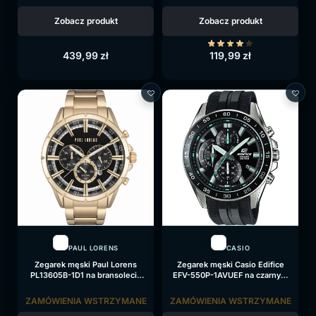
Zobacz produkt
Zobacz produkt
439,99
zł
119,99
zł
PAUL LORENS
CASIO
Zegarek męski Paul Lorens
Zegarek męski Casio Edifice
PL13605B-1D1 na bransolecie
EFV-550P-1AVUEF na czarnym
złotej, czarna tarcza
pasku, czarna tarcza
ZAMÓWIENIA WSTRZYMANE
ZAMÓWIENIA WSTRZYMANE