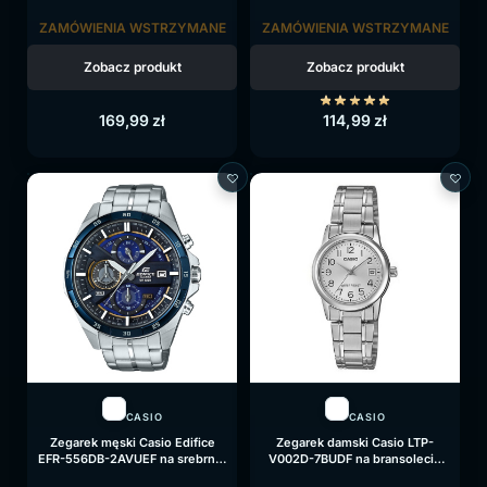
srebrnej, czarna tarcza
złotej, czarna tarcza
ZAMÓWIENIA WSTRZYMANE
ZAMÓWIENIA WSTRZYMANE
Zobacz produkt
Zobacz produkt
169,99
zł
114,99
zł
CASIO
CASIO
Zegarek męski Casio Edifice
Zegarek damski Casio LTP-
EFR-556DB-2AVUEF na srebrnej
V002D-7BUDF na bransolecie
bransolecie, niebieska tarcza
srebrnej, srebrna tarcza