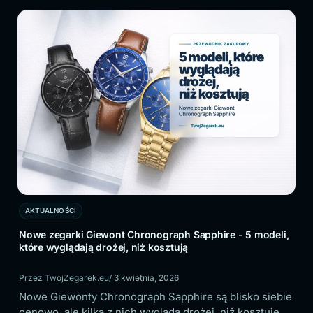
AKTUALNOŚCI
5 modeli,
Zegarki damskie do 300 zł - 5 modeli, które warto teraz
sprawdzić
Przez TwojZegarek.eu
/ 1 kwietnia, 2026
ko siebie
W budżecie do 300 zł łatwo kupić zegarek, który
osztuje.
dobrze wygląda tylko przez chwilę. Ten przewodnik