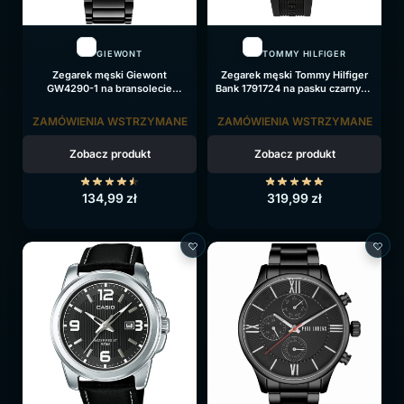
GIEWONT
TOMMY HILFIGER
Zegarek męski Giewont
Zegarek męski Tommy Hilfiger
GW4290-1 na bransolecie
Bank 1791724 na pasku czarnym,
czarnej, czarna tarcza
czarna tarcza
ZAMÓWIENIA WSTRZYMANE
ZAMÓWIENIA WSTRZYMANE
Zobacz produkt
Zobacz produkt
134,99
zł
319,99
zł