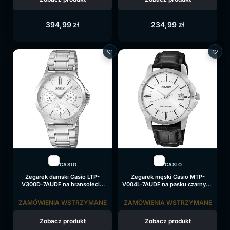
394,99
zł
234,99
zł
CASIO
CASIO
Zegarek damski Casio LTP-
Zegarek męski Casio MTP-
V300D-7AUDF na bransolecie
V004L-7AUDF na pasku czarnym,
srebrnej, srebrna tarcza
srebrna tarcza
ZAMÓWIENIA WSTRZYMANE
ZAMÓWIENIA WSTRZYMANE
Zobacz produkt
Zobacz produkt