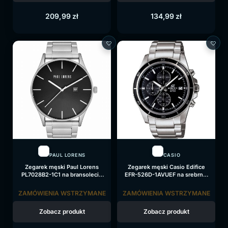
209,99
zł
134,99
zł
PAUL LORENS
CASIO
Zegarek męski Paul Lorens
Zegarek męski Casio Edifice
PL7028B2-1C1 na bransolecie
EFR-526D-1AVUEF na srebrnej
srebrnej, czarna tarcza
bransolecie, czarna tarcza
ZAMÓWIENIA WSTRZYMANE
ZAMÓWIENIA WSTRZYMANE
Zobacz produkt
Zobacz produkt