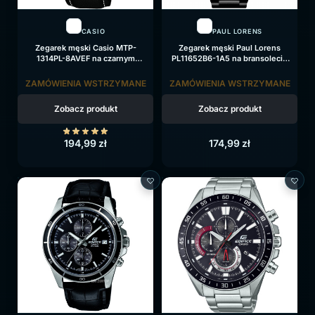
CASIO
PAUL LORENS
Zegarek męski Casio MTP-
Zegarek męski Paul Lorens
1314PL-8AVEF na czarnym
PL11652B6-1A5 na bransolecie
pasku, czarna tarcza
czarnej, czarna tarcza
ZAMÓWIENIA WSTRZYMANE
ZAMÓWIENIA WSTRZYMANE
Zobacz produkt
Zobacz produkt
194,99
zł
174,99
zł