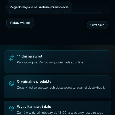
Zegarki męskie na srebrnej bransolecie
Zegarki męskie z chronografem
Czarne zegarki męskie
Pokaż więcej
Przesuń
Zegarki męskie na czarnym pasku
Zegarki męskie Casio
Zegarki męskie Giewont
Zegarki męskie na brązowym pasku
14 dni na zwrot
Zegarki damskie do 300 zł
Kup spokojnie. Zwrot wygodnie nadasz online.
Zegarki męskie na złotej bransolecie
Zegarki damskie na srebrnej bransolecie
Oryginalne produkty
Zegarki od sprawdzonych dostawców z legalnej dystrybucji.
Zegarki damskie Casio
Zegarki damskie na prezent
Zegarki damskie na mały nadgarstek
Wysyłka nawet dziś
Zegarki damskie z dużą tarczą
Zamów w dzień roboczy do 13:00, a wyślemy jeszcze tego