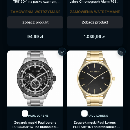
TR8150-1 na pasku czarnym,
Jahre Chronograph Alarm 7680-
czarna tarcza
1 na pasku brązowym, srebrna
tarcza
ZAMÓWIENIA WSTRZYMANE
ZAMÓWIENIA WSTRZYMANE
Zobacz produkt
Zobacz produkt
94,99
zł
1.039,99
zł
PAUL LORENS
PAUL LORENS
Zegarek męski Paul Lorens
Zegarek męski Paul Lorens
PL13605B-1C1 na bransolecie
PL1273B-1D1 na bransolecie