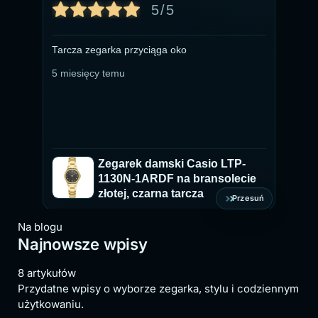
5/5
Zegarek na żywo wygląda imponująco, pięknie
Na
prezentuje się na ręce, nie jest lekki i tandetny
5 
tylko swoje waży i wygląda na prawdę na dużo
dużo droższy. Polecam markę Giewont gdy
chcesz mieć elegancki zegarek nie wydając
5 miesięcy temu
kilku tysięcy.
Zegarek męski Giewont
GW4580-B1 Chronograph
e
Sapphire na bransolecie
czarnej, czarna tarcza
Przesuń
Na blogu
Najnowsze wpisy
8 artykułów
Przydatne wpisy o wyborze zegarka, stylu i codziennym
użytkowaniu.