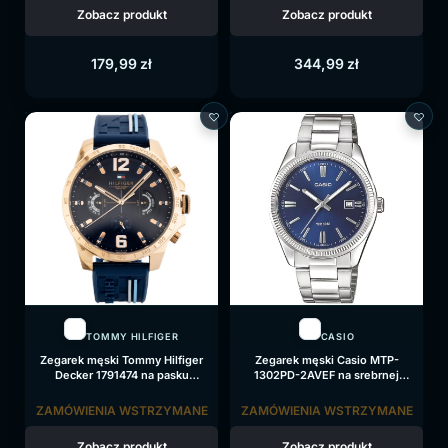
Zobacz produkt
Zobacz produkt
179,99
zł
344,99
zł
TOMMY HILFIGER
CASIO
Zegarek męski Tommy Hilfiger
Zegarek męski Casio MTP-
Decker 1791474 na pasku
1302PD-2AVEF na srebrnej
granatowym, niebieska tarcza
bransolecie, niebieska tarcza
ZAMÓWIENIA WSTRZYMANE
ZAMÓWIENIA WSTRZYMANE
Zobacz produkt
Zobacz produkt