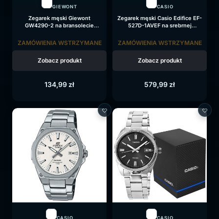
GIEWONT
CASIO
Zegarek męski Giewont
Zegarek męski Casio Edifice EF-
GW4290-2 na bransolecie
527D-1AVEF na srebrnej
srebrnej, czarna tarcza
bransolecie, czarna tarcza
ZAMÓWIENIA WSTRZYMANE
ZAMÓWIENIA WSTRZYMANE
Zobacz produkt
Zobacz produkt
134,99
zł
579,99
zł
CASIO
CASIO