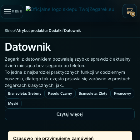
Skip to navigation
Skip to content
MENU
0
/
/
Sklep
Atrybut produktu: Dodatki
Datownik
Datownik
Zegarki z datownikiem pozwalają szybko sprawdzić aktualny
dzień miesiąca bez sięgania po telefon.
To jedna z najbardziej praktycznych funkcji w codziennym
noszeniu, dlatego tak często pojawia się zarówno w prostych
zegarkach klasycznych, jak…
Bransoleta: Srebrny
Pasek: Czarny
Bransoleta: Złoty
Kwarcowy
Męski
Czytaj więcej
Czasowo nie przyjmujemy zamówień