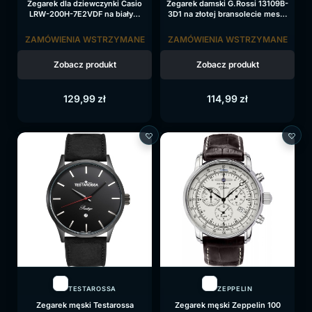
Zegarek dla dziewczynki Casio
Zegarek damski G.Rossi 13109B-
LRW-200H-7E2VDF na białym
3D1 na złotej bransolecie mesh,
pasku, biała tarcza
srebrna tarcza
ZAMÓWIENIA WSTRZYMANE
ZAMÓWIENIA WSTRZYMANE
Zobacz produkt
Zobacz produkt
129,99
zł
114,99
zł
TESTAROSSA
ZEPPELIN
Zegarek męski Testarossa
Zegarek męski Zeppelin 100