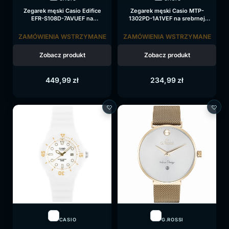
Zegarek męski Casio Edifice
Zegarek męski Casio MTP-
EFR-S108D-7AVUEF na
1302PD-1A1VEF na srebrnej
bransolecie srebrnej, biała
bransolecie, czarna tarcza
tarcza
ZAMÓWIENIA WSTRZYMANE
ZAMÓWIENIA WSTRZYMANE
Zobacz produkt
Zobacz produkt
449,99
zł
234,99
zł
CASIO
G.ROSSI