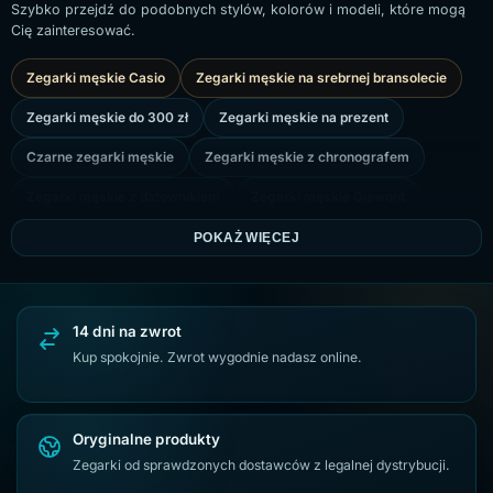
Szybko przejdź do podobnych stylów, kolorów i modeli, które mogą
Cię zainteresować.
Zegarki męskie Casio
Zegarki męskie na srebrnej bransolecie
Zegarki męskie do 300 zł
Zegarki męskie na prezent
Czarne zegarki męskie
Zegarki męskie z chronografem
Zegarki męskie z datownikiem
Zegarki męskie Giewont
Zegarki męskie na złotej bransolecie
Zegarki Casio VINTAGE
POKAŻ WIĘCEJ
Zegarki męskie na czarnej bransolecie
Zegarek męski G.Rossi
Złote zegarki męskie
Srebrne zegarki męskie
14 dni na zwrot
Zegarki Casio G-SHOCK
Zegarki Citizen Eco-Drive
Kup spokojnie. Zwrot wygodnie nadasz online.
Oryginalne produkty
Zegarki od sprawdzonych dostawców z legalnej dystrybucji.