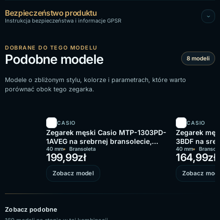
Bezpieczeństwo produktu
Instrukcja bezpieczeństwa i informacje GPSR
DOBRANE DO TEGO MODELU
Podobne modele
8 modeli
Modele o zbliżonym stylu, kolorze i parametrach, które warto
porównać obok tego zegarka.
CASIO
CASIO
Zegarek męski Casio MTP-1303PD-
Zegarek męs
1AVEG na srebrnej bransolecie,
3BDF na sreb
czarna tarcza
40 mm
Bransoleta
zielona tarc
40 mm
Bransol
199,99
zł
164,99
zł
Zobacz model
Zobacz mode
Zobacz podobne