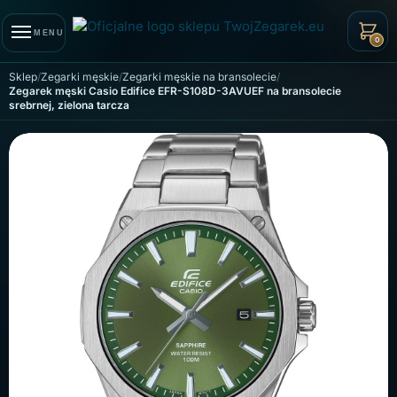
Skip to navigation
Skip to content
MENU
0
Sklep
Zegarki męskie
Zegarki męskie na bransolecie
Zegarek męski Casio Edifice EFR-S108D-3AVUEF na bransolecie
srebrnej, zielona tarcza