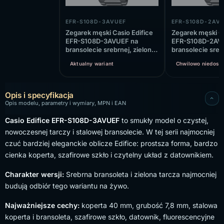
EFR-S108D-3AVUEF
EFR-S108D-2AV
Zegarek męski Casio Edifice
Zegarek męski Ca
EFR-S108D-3AVUEF na
EFR-S108D-2AV
bransolecie srebrnej, zielona
bransolecie sreb
tarcza
niebieska tarcza
Aktualny wariant
Chwilowo niedost
Opis i specyfikacja
Opis modelu, parametry i wymiary, MPN i EAN
Casio Edifice EFR-S108D-3AVUEF
to smukły model o czystej,
nowoczesnej tarczy i stalowej bransolecie. W tej serii najmocniej
czuć bardziej eleganckie oblicze Edifice: prostsza forma, bardzo
cienka koperta, szafirowe szkło i czytelny układ z datownikiem.
Charakter wersji:
Srebrna bransoleta i zielona tarcza najmocniej
budują odbiór tego wariantu na żywo.
Najważniejsze cechy:
koperta 40 mm, grubość 7,8 mm, stalowa
koperta i bransoleta, szafirowe szkło, datownik, fluorescencyjne