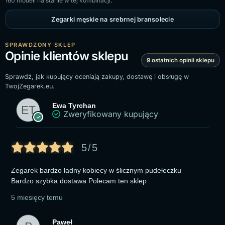
160 modeli na stanie w tej kombinacji.
Zegarki męskie na srebrnej bransolecie
SPRAWDZONY SKLEP
Opinie klientów sklepu
9 ostatnich opinii sklepu
Sprawdź, jak kupujący oceniają zakupy, dostawę i obsługę w
TwojZegarek.eu.
Ewa Tyrchan
Zweryfikowany kupujący
5/5
Zegarek bardzo ładny kobiecy w ślicznym pudełeczku
Bardzo szybka dostawa Polecam ten sklep
5 miesięcy temu
Paweł