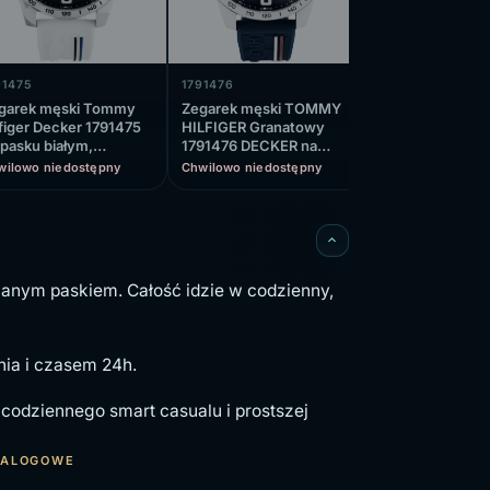
91475
1791476
1791559
garek męski Tommy
Zegarek męski TOMMY
Zegarek męski
lfiger Decker 1791475
HILFIGER Granatowy
Hilfiger DECKE
 pasku białym,
1791476 DECKER na
na bransolecie,
afitowa tarcza
pasku granatowym,
tarcza, WR50
wilowo niedostępny
Chwilowo niedostępny
Chwilowo niedos
granatowa tarcza, WR50
anym paskiem. Całość idzie w codzienny,
nia i czasem 24h.
codziennego smart casualu i prostszej
TALOGOWE