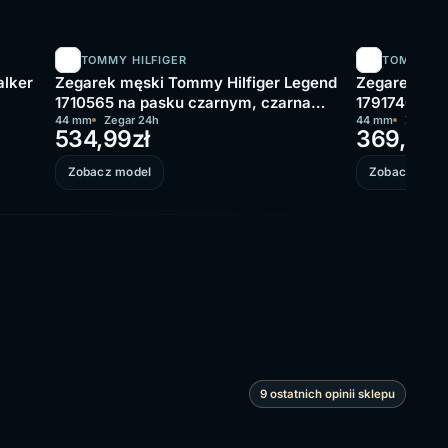
TOMMY HILFIGER
TOMMY HI
alker
Zegarek męski Tommy Hilfiger Legend
Zegarek męs
1710565 na pasku czarnym, czarna
1791740 na 
tarcza
44 mm
Zegar 24h
tarcza
44 mm
Zegar 2
534,99
zł
369,99
z
Zobacz model
Zobacz mode
9 ostatnich opinii sklepu