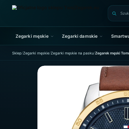
Skip to navigation
Skip to content
Zegarki męskie
Zegarki damskie
Smartw
Sklep
Zegarki męskie
Zegarki męskie na pasku
Zegarek męski Tomm