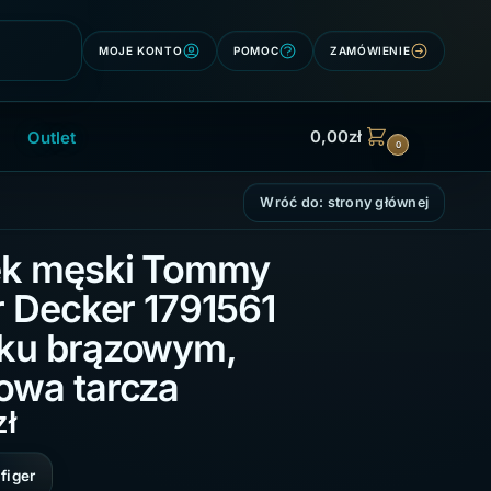
Szukaj
MOJE KONTO
POMOC
ZAMÓWIENIE
0,00
zł
Outlet
0
Wróć do: strony głównej
ek męski Tommy
er Decker 1791561
ku brązowym,
owa tarcza
zł
figer