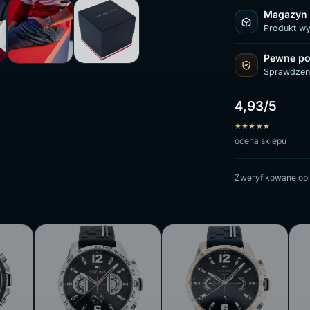
Magazyn
Produkt w
Pewne po
Sprawdzen
4,93/5
★
★
★
★
★
ocena sklepu
Zweryfikowane opi