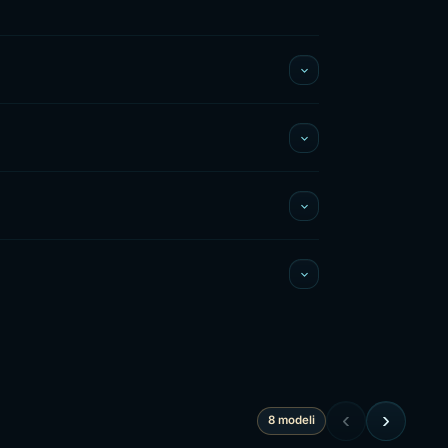
‹
›
8 modeli