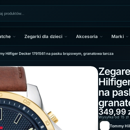
atche
Zegarki dla dzieci
Akcesoria
Marki
y Hilfiger Decker 1791561 na pasku brązowym, granatowa tarcza
Zegar
Hilfig
na pas
granat
349,99
Wysyłka od 15 zł
Tommy Hil