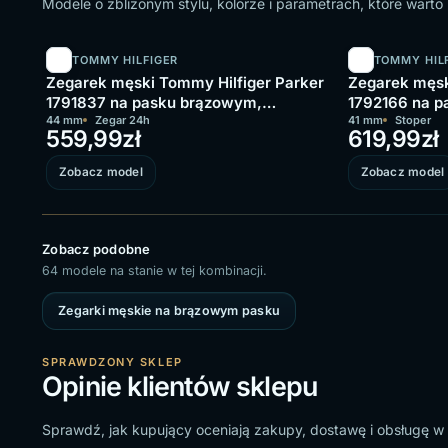
Modele o zbliżonym stylu, kolorze i parametrach, które wart
TOMMY HILFIGER
TOMMY HIL
Zegarek męski Tommy Hilfiger Parker
Zegarek męsk
1791837 na pasku brązowym,
1792166 na p
granatowa tarcza
44 mm
Zegar 24h
tarcza
41 mm
Stoper
559,99
zł
619,99
zł
Zobacz model
Zobacz model
Zobacz podobne
64 modele na stanie w tej kombinacji.
Zegarki męskie na brązowym pasku
SPRAWDZONY SKLEP
Opinie klientów sklepu
Sprawdź, jak kupujący oceniają zakupy, dostawę i obsługę w