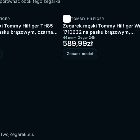
o porównać obok tego zegarka.
FIGER
TOMMY HILFIGER
i Tommy Hilfiger TH85
Zegarek męski Tommy Hilfiger W
asku brązowym, czarna
1710632 na pasku brązowym,
granatowa tarcza
44 mm
Zegar 24h
589,99
zł
Zobacz model
 TwojZegarek.eu.