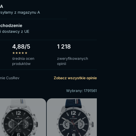
 A
ysyłamy z magazynu A
chodzenie
i dostawcy z UE
4,88/5
1 218
★
★
★
★
★
średnia ocen
zweryfikowanych
produktów
opinii
nie CusRev
Zobacz wszystkie opinie
Wybrany: 1791561