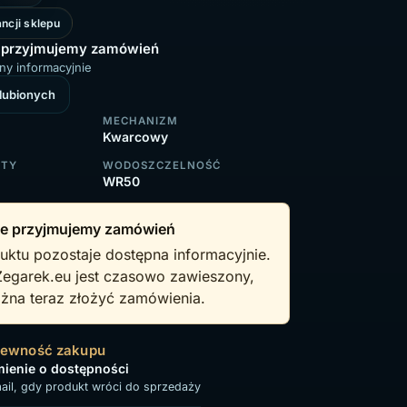
ncji sklepu
 przyjmujemy zamówień
ny informacyjnie
ulubionych
MECHANIZM
Kwarcowy
RTY
WODOSZCZELNOŚĆ
WR50
e przyjmujemy zamówień
uktu pozostaje dostępna informacyjnie.
Zegarek.eu jest czasowo zawieszony,
żna teraz złożyć zamówienia.
pewność zakupu
ienie o dostępności
il, gdy produkt wróci do sprzedaży