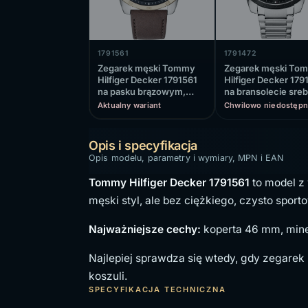
1791561
1791472
Zegarek męski Tommy
Zegarek męski To
Hilfiger Decker 1791561
Hilfiger Decker 179
na pasku brązowym,
na bransolecie sreb
granatowa tarcza
czarna tarcza, WR
Aktualny wariant
Chwilowo niedostępn
Opis i specyfikacja
Opis modelu, parametry i wymiary, MPN i EAN
Tommy Hilfiger Decker 1791561
to model z
męski styl, ale bez ciężkiego, czysto sport
Najważniejsze cechy:
koperta 46 mm, miner
Najlepiej sprawdza się wtedy, gdy zegarek
koszuli.
SPECYFIKACJA TECHNICZNA