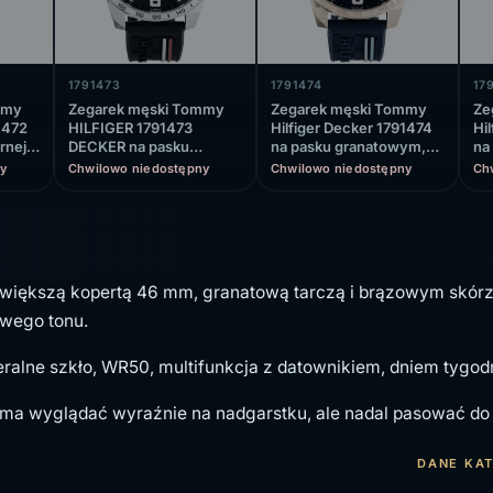
1791473
1791474
17
mmy
Zegarek męski Tommy
Zegarek męski Tommy
Ze
1472
HILFIGER 1791473
Hilfiger Decker 1791474
Hi
rnej,
DECKER na pasku
na pasku granatowym,
na
50
czarnym, czarna tarcza,
niebieska tarcza
gr
y
Chwilowo niedostępny
Chwilowo niedostępny
Ch
WR50
 większą kopertą 46 mm, granatową tarczą i brązowym skórz
owego tonu.
alne szkło, WR50, multifunkcja z datownikiem, dniem tygod
 ma wyglądać wyraźnie na nadgarstku, ale nadal pasować do 
DANE KA