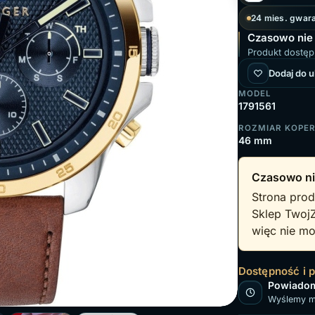
24 mies. gwara
Czasowo nie
Produkt dostęp
Dodaj do 
MODEL
1791561
ROZMIAR KOPE
46 mm
Czasowo ni
Strona prod
Sklep Twoj
więc nie mo
Dostępność i 
Powiadom
Wyślemy ma