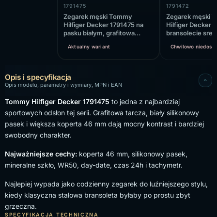
1791475
1791472
Zegarek męski Tommy
Zegarek męski 
Hilfiger Decker 1791475 na
Hilfiger Decker 
pasku białym, grafitowa
bransolecie sreb
tarcza
tarcza, WR50
Aktualny wariant
Chwilowo niedost
Opis i specyfikacja
Opis modelu, parametry i wymiary, MPN i EAN
Tommy Hilfiger Decker 1791475
to jedna z najbardziej
sportowych odsłon tej serii. Grafitowa tarcza, biały silikonowy
pasek i większa koperta 46 mm dają mocny kontrast i bardziej
swobodny charakter.
Najważniejsze cechy:
koperta 46 mm, silikonowy pasek,
mineralne szkło, WR50, day-date, czas 24h i tachymetr.
Najlepiej wypada jako codzienny zegarek do luźniejszego stylu,
kiedy klasyczna stalowa bransoleta byłaby po prostu zbyt
grzeczna.
SPECYFIKACJA TECHNICZNA