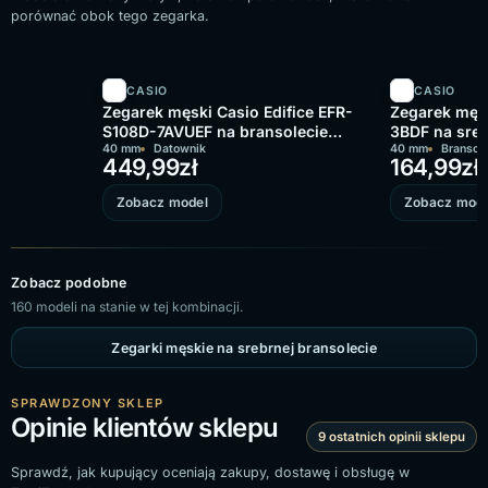
porównać obok tego zegarka.
CASIO
CASIO
Zegarek męski Casio Edifice EFR-
Zegarek męs
S108D-7AVUEF na bransolecie
3BDF na sreb
srebrnej, biała tarcza
40 mm
Datownik
zielona tarc
40 mm
Bransol
449,99
zł
164,99
zł
Zobacz model
Zobacz mode
Zobacz podobne
160 modeli na stanie w tej kombinacji.
Zegarki męskie na srebrnej bransolecie
SPRAWDZONY SKLEP
Opinie klientów sklepu
9 ostatnich opinii sklepu
Sprawdź, jak kupujący oceniają zakupy, dostawę i obsługę w