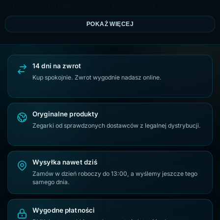
Zegarki męskie z datownikiem
Zegarki męskie Giewont
Zegarki męskie na złotej bransolecie
Zegarki Casio VINTAGE
POKAŻ WIĘCEJ
Zegarki męskie na czarnej bransolecie
Zegarek męski G.Rossi
Złote zegarki męskie
Srebrne zegarki męskie
14 dni na zwrot
Zegarki Casio G-SHOCK
Zegarki Citizen Eco-Drive
Kup spokojnie. Zwrot wygodnie nadasz online.
Oryginalne produkty
Zegarki od sprawdzonych dostawców z legalnej dystrybucji.
Wysyłka nawet dziś
Zamów w dzień roboczy do 13:00, a wyślemy jeszcze tego
samego dnia.
Wygodne płatności