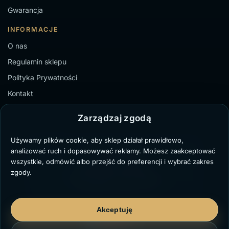
Gwarancja
INFORMACJE
O nas
Regulamin sklepu
Polityka Prywatności
Kontakt
Zarządzaj zgodą
Używamy plików cookie, aby sklep działał prawidłowo,
TZ Paweł Bochenek
analizować ruch i dopasowywać reklamy. Możesz zaakceptować
NIP: 6431711329
wszystkie, odmówić albo przejść do preferencji i wybrać zakres
Marii Dąbrowskiej 8/3,
zgody.
41-103 Siemianowice Śląskie
kontakt@twojzegarek.eu
Akceptuję