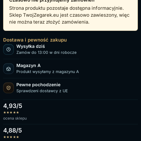
Strona produktu pozostaje dostępna informacyjnie.
Sklep TwojZegarek.eu jest czasowo zawieszony, więc
nie można teraz złożyć zamówienia.
Dostawa i pewność zakupu
Wysyłka dziś
Zamów do 13:00 w dni robocze
Magazyn A
Produkt wysyłamy z magazynu A
Pewne pochodzenie
Sprawdzeni dostawcy z UE
4,93/5
★
★
★
★
★
ocena sklepu
4,88/5
★
★
★
★
★