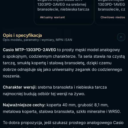
1303PD-2AVEG na srebrnej
1303PD-1AVEG na
bransolecie, niebieska tarcza
bransolecie, cza
Aktualny wariant
Chwilowo niedost
Opis i specyfikacja
Opis modelu, parametry i wymiary, MPN i EAN
Casio MTP-1303PD-2AVEG
to prosty męski model analogowy
o spokojnym, codziennym charakterze. Ta seria stawia na czystą
tarczę, smukłą kopertę i stalową bransoletę, dzięki czemu
dobrze odnajduje się jako uniwersalny zegarek do codziennego
noszenia.
Charakter wersji:
srebrna bransoleta i niebieska tarcza
najmocniej budują odbiór tej wersji na żywo.
Najważniejsze cechy:
koperta 40 mm, grubość 8,1 mm,
metalowa koperta, stalowa bransoleta, szkło mineralne i WR50.
To dobra propozycja, jeśli szukasz prostego analogowego Casio