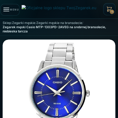
Skip to navigation
Skip to content
MENU
0
Sklep
Zegarki męskie
Zegarki męskie na bransolecie
Zegarek męski Casio MTP-1303PD-2AVEG na srebrnej bransolecie,
niebieska tarcza