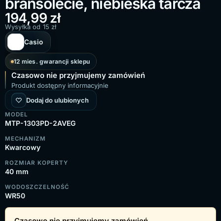
bransolecie, niebieska tarcza
194,99
zł
Wysyłka od 15 zł
Casio
12 mies. gwarancji sklepu
Czasowo nie przyjmujemy zamówień
Produkt dostępny informacyjnie
Dodaj do ulubionych
MODEL
MTP-1303PD-2AVEG
MECHANIZM
Kwarcowy
ROZMIAR KOPERTY
40 mm
WODOSZCZELNOŚĆ
WR50
Czasowo nie przyjmujemy zamówień