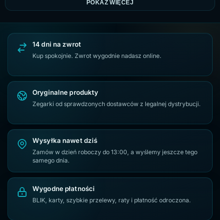
Zegarki damskie na prezent
Zegarki damskie z cyrkoniami
POKAŻ WIĘCEJ
Zegarki damskie Casio
Zegarki damskie z dużą tarczą
Srebrne zegarki damskie
Zegarki damskie Giewont
14 dni na zwrot
Zegarek damski G.Rossi
Złote zegarki damskie
Kup spokojnie. Zwrot wygodnie nadasz online.
Zegarki Casio VINTAGE
Zegarek damski na białym pasku
Niebieski zegarek damski na pasku
Oryginalne produkty
Zegarki od sprawdzonych dostawców z legalnej dystrybucji.
Granatowy zegarek damski na pasku
Zegarki damskie prostokątne
Wysyłka nawet dziś
Zegarki damskie na brązowym pasku
Zamów w dzień roboczy do 13:00, a wyślemy jeszcze tego
samego dnia.
Wygodne płatności
BLIK, karty, szybkie przelewy, raty i płatność odroczona.