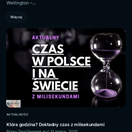
Wellington –...
Więcej
AKTUALNOŚCI
Która godzina? Dokładny czas z milisekundami
Przez TwojZegarek.eu
/ 31 marca, 2025