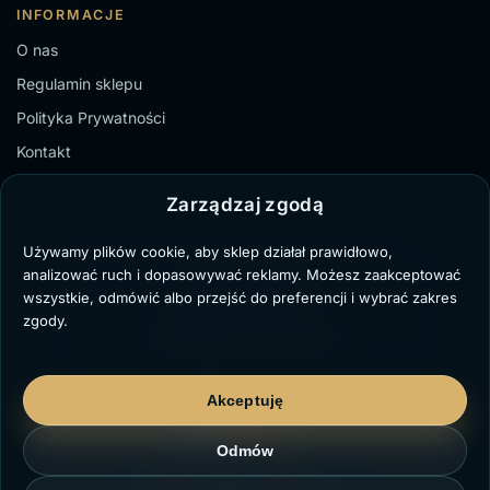
INFORMACJE
O nas
Regulamin sklepu
Polityka Prywatności
Kontakt
Zarządzaj zgodą
Używamy plików cookie, aby sklep działał prawidłowo,
TZ Paweł Bochenek
analizować ruch i dopasowywać reklamy. Możesz zaakceptować
NIP: 6431711329
wszystkie, odmówić albo przejść do preferencji i wybrać zakres
Marii Dąbrowskiej 8/3,
zgody.
41-103 Siemianowice Śląskie
kontakt@twojzegarek.eu
Akceptuję
Odmów