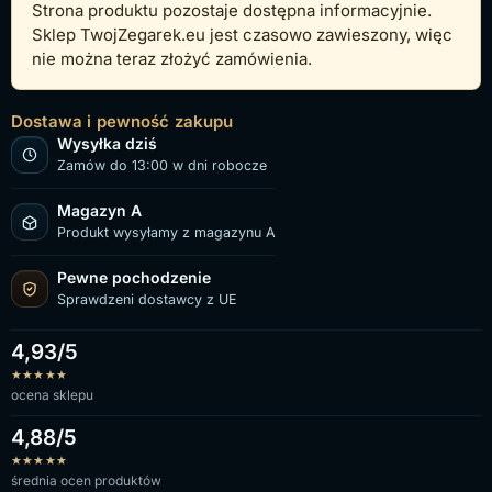
Strona produktu pozostaje dostępna informacyjnie.
Sklep TwojZegarek.eu jest czasowo zawieszony, więc
nie można teraz złożyć zamówienia.
Dostawa i pewność zakupu
Wysyłka dziś
Zamów do 13:00 w dni robocze
Magazyn A
Produkt wysyłamy z magazynu A
Pewne pochodzenie
Sprawdzeni dostawcy z UE
4,93/5
★
★
★
★
★
ocena sklepu
4,88/5
★
★
★
★
★
średnia ocen produktów