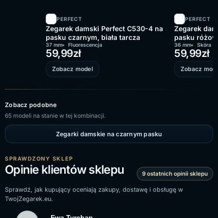
PERFECT
PERFECT
Zegarek damski Perfect C530-4 na
Zegarek dams
pasku czarnym, biała tarcza
pasku różowy
37 mm
Fluorescencja
36 mm
Skóra
59,99
zł
59,99
zł
Zobacz model
Zobacz mode
Zobacz podobne
65 modeli na stanie w tej kombinacji.
Zegarki damskie na czarnym pasku
SPRAWDZONY SKLEP
Opinie klientów sklepu
9 ostatnich opinii sklepu
Sprawdź, jak kupujący oceniają zakupy, dostawę i obsługę w
TwojZegarek.eu.
Ewa Tyrchan