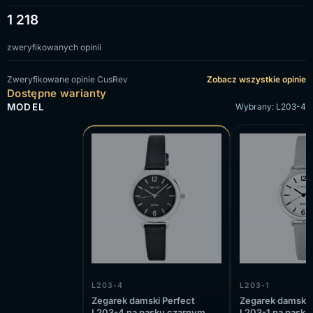
1 218
zweryfikowanych opinii
Zweryfikowane opinie CusRev
Zobacz wszystkie opinie
Dostępne warianty
MODEL
Wybrany: L203-4
L203-4
L203-1
Zegarek damski Perfect
Zegarek damski
L203-4 na pasku czarnym,
L203-1 na pasku 