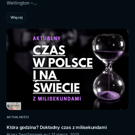
Wellington –...
Więcej
AKTUALNOŚCI
Która godzina? Dokładny czas z milisekundami
Przez TwojZegarek.eu
/ 31 marca, 2025