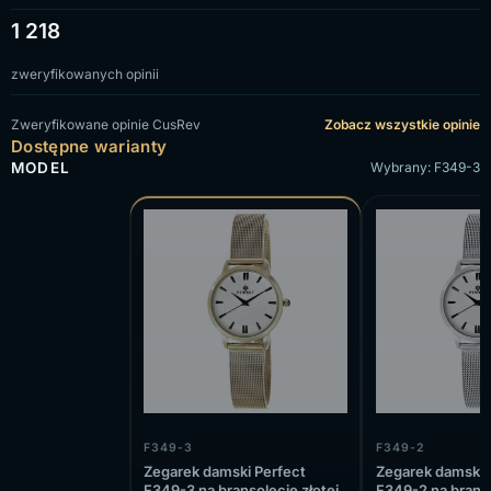
1 218
zweryfikowanych opinii
Zweryfikowane opinie CusRev
Zobacz wszystkie opinie
Dostępne warianty
MODEL
Wybrany: F349-3
F349-3
F349-2
Zegarek damski Perfect
Zegarek damski 
F349-3 na bransolecie złotej,
F349-2 na brans