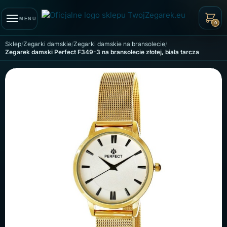
Skip to navigation
Skip to content
MENU
0
Sklep
Zegarki damskie
Zegarki damskie na bransolecie
Zegarek damski Perfect F349-3 na bransolecie złotej, biała tarcza