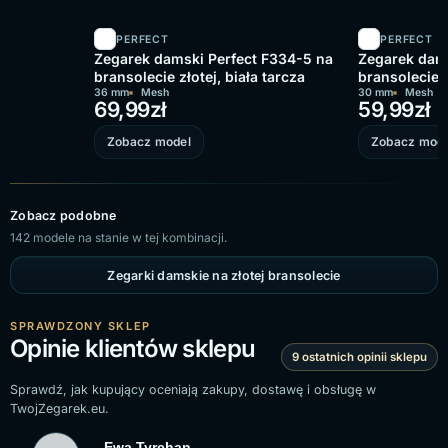
PERFECT
PERFECT
Zegarek damski Perfect F334-5 na
Zegarek dams
bransolecie złotej, biała tarcza
bransolecie 
36 mm
Mesh
tarcza
30 mm
Mesh
69,99
zł
59,99
zł
Zobacz model
Zobacz mode
Zobacz podobne
142 modele na stanie w tej kombinacji.
Zegarki damskie na złotej bransolecie
SPRAWDZONY SKLEP
Opinie klientów sklepu
9 ostatnich opinii sklepu
Sprawdź, jak kupujący oceniają zakupy, dostawę i obsługę w
TwojZegarek.eu.
Ewa Tyrchan