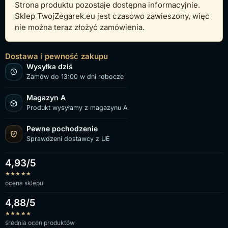
Strona produktu pozostaje dostępna informacyjnie.
Sklep TwojZegarek.eu jest czasowo zawieszony, więc
nie można teraz złożyć zamówienia.
Dostawa i pewność zakupu
Wysyłka dziś
Zamów do 13:00 w dni robocze
Magazyn A
Produkt wysyłamy z magazynu A
Pewne pochodzenie
Sprawdzeni dostawcy z UE
4,93/5
★
★
★
★
★
ocena sklepu
4,88/5
★
★
★
★
★
średnia ocen produktów