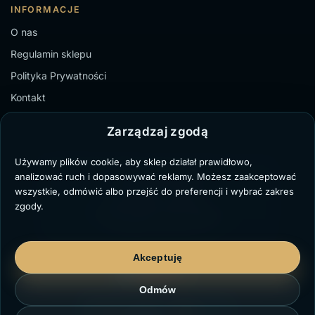
INFORMACJE
O nas
Regulamin sklepu
Polityka Prywatności
Kontakt
Zarządzaj zgodą
Używamy plików cookie, aby sklep działał prawidłowo,
TZ Paweł Bochenek
analizować ruch i dopasowywać reklamy. Możesz zaakceptować
NIP: 6431711329
wszystkie, odmówić albo przejść do preferencji i wybrać zakres
Marii Dąbrowskiej 8/3,
zgody.
41-103 Siemianowice Śląskie
kontakt@twojzegarek.eu
Akceptuję
Odmów