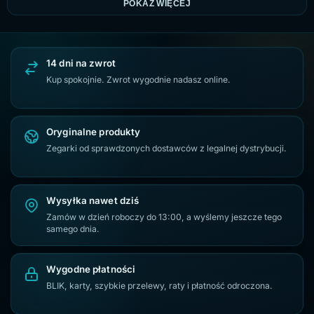
Zegarki damskie z cyrkoniami
Zegarki damskie Casio
POKAŻ WIĘCEJ
Zegarki damskie z dużą tarczą
Srebrne zegarki damskie
Zegarki damskie Giewont
Zegarek damski G.Rossi
14 dni na zwrot
Czarne zegarki damskie
Złote zegarki damskie
Kup spokojnie. Zwrot wygodnie nadasz online.
Zegarki Casio VINTAGE
Granatowy zegarek damski na bransolecie
Oryginalne produkty
Zegarki od sprawdzonych dostawców z legalnej dystrybucji.
Zegarki damskie prostokątne
Zegarki damskie na czarnej bransolecie
Wysyłka nawet dziś
Zamów w dzień roboczy do 13:00, a wyślemy jeszcze tego
samego dnia.
Wygodne płatności
BLIK, karty, szybkie przelewy, raty i płatność odroczona.