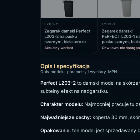
L203-2
L203-1
Zegarek damski Perfect
Zegarek damski
L203-2 na pasku
PERFECT L203-1 n
czarnym, biała tarcza
pasku szarym, biała
tarcza
Aktualny wariant
Chwilowo niedostępn
Opis i specyfikacja
Opis modelu, parametry i wymiary, MPN
Perfect L203-2
to damski model na skórzan
subtelny efekt na nadgarstku.
Charakter modelu:
Najmocniej pracuje tu ze
Najważniejsze cechy:
koperta 30 mm, skór
Opakowanie:
ten model jest sprzedawany b