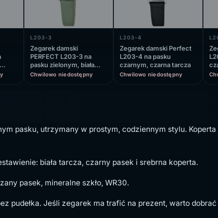
L203-3
L203-4
L2
Zegarek damski
Zegarek damski Perfect
Ze
a
PERFECT L203-3 na
L203-4 na pasku
L2
pasku zielonym, biała
czarnym, czarna tarcza
cz
tarcza
y
Chwilowo niedostępny
Chwilowo niedostępny
Ch
ym pasku, utrzymany w prostym, codziennym stylu. Koperta 3
stawienie: biała tarcza, czarny pasek i srebrna koperta.
zany pasek, mineralne szkło, WR30.
ez pudełka. Jeśli zegarek ma trafić na prezent, warto dobra