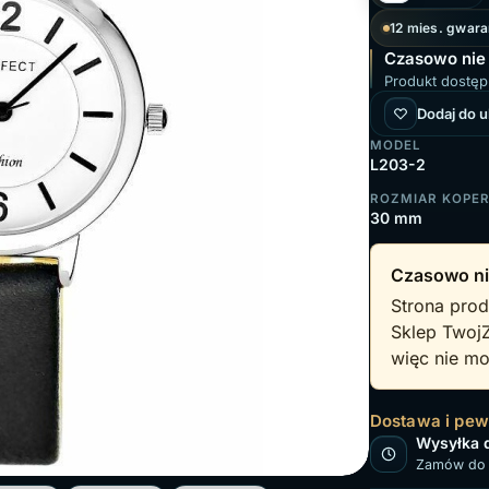
12 mies. gwara
Czasowo nie
Produkt dostęp
Dodaj do 
MODEL
L203-2
ROZMIAR KOPE
30 mm
Czasowo ni
Strona prod
Sklep Twoj
więc nie mo
Dostawa i pe
Wysyłka 
Zamów do 