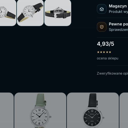
Magazyn
Produkt w
Pewne po
Sprawdzen
4,93/5
★
★
★
★
★
ocena sklepu
Zweryfikowane opi