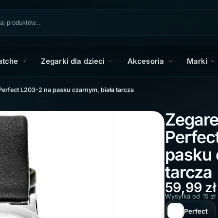
atche
Zegarki dla dzieci
Akcesoria
Marki
erfect L203-2 na pasku czarnym, biała tarcza
Zegare
Perfec
pasku 
tarcza
59,99
zł
Wysyłka od 15 zł
Perfect