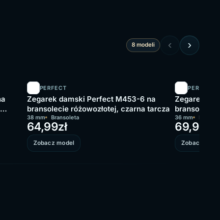
‹
›
8 modeli
PERFECT
PERFECT
na
Zegarek damski Perfect M453-6 na
Zegarek dam
bransolecie różowozłotej, czarna tarcza
bransolecie z
38 mm
Bransoleta
36 mm
Mesh
64,99
zł
69,99
zł
Zobacz model
Zobacz mode