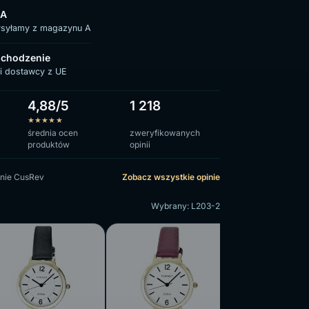
 A
ysyłamy z magazynu A
chodzenie
i dostawcy z UE
4,88/5
1 218
★
★
★
★
★
średnia ocen
zweryfikowanych
produktów
opinii
nie CusRev
Zobacz wszystkie opinie
Wybrany: L203-2