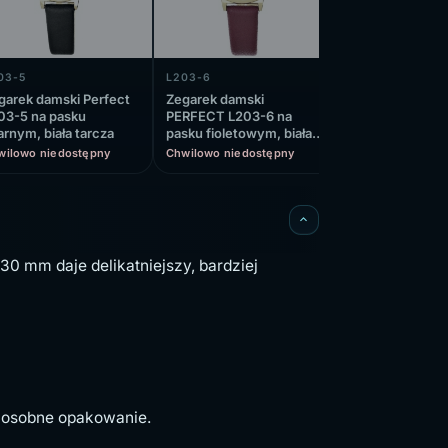
03-5
L203-6
L203-7
garek damski Perfect
Zegarek damski
Zegarek damski
03-5 na pasku
PERFECT L203-6 na
PERFECT L203-
arnym, biała tarcza
pasku fioletowym, biała
pasku ecru, biał
tarcza
wilowo niedostępny
Chwilowo niedostępny
Chwilowo niedos
0 mm daje delikatniejszy, bardziej
ć osobne opakowanie.