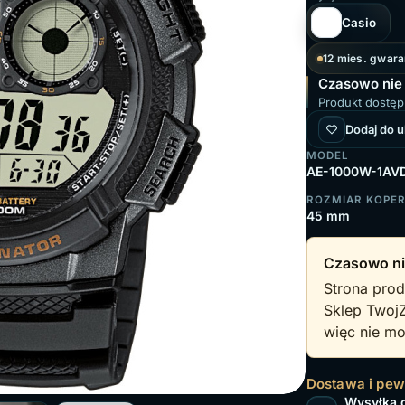
Casio
12 mies. gwara
Czasowo nie
Produkt dostęp
Dodaj do 
MODEL
AE-1000W-1AV
ROZMIAR KOPE
45 mm
Czasowo ni
Strona prod
Sklep Twoj
więc nie mo
Dostawa i pe
Wysyłka 