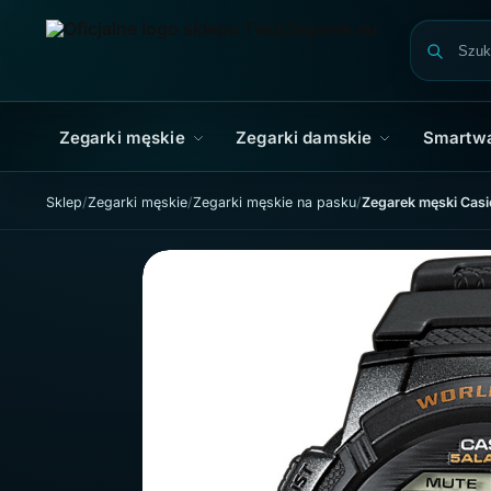
Skip to navigation
Skip to content
Zegarki męskie
Zegarki damskie
Smartw
Sklep
Zegarki męskie
Zegarki męskie na pasku
Zegarek męski Cas