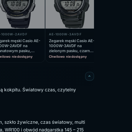
-1000W-2AVDF
AE-1000W-3AVDF
AE-1000W-3AV
garek męski Casio AE-
Zegarek męski Casio AE-
Zegarek męski 
00W-2AVDF na
1000W-3AVDF na
1000W-3AVEF 
anatowym pasku,
zielonym pasku, czarny
zielonym pasku
arny wyświetlacz
wyświetlacz
wyświetlacz
wilowo niedostępny
Chwilowo niedostępny
Chwilowo niedos
ą kokpitu. Światowy czas, czytelny
, szkło żywiczne, czas światowy, multi
eria, WR100 i obwód nadgarstka 145 – 215