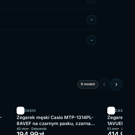
‹
›
8 modeli
CASIO
CASIO
-
Zegarek męski Casio MTP-1314PL-
Zegarek męs
8AVEF na czarnym pasku, czarna
1AVUEF na c
tarcza
45 mm
Datownik
tarcza
51 mm
Chronog
194,99
zł
414,99
zł