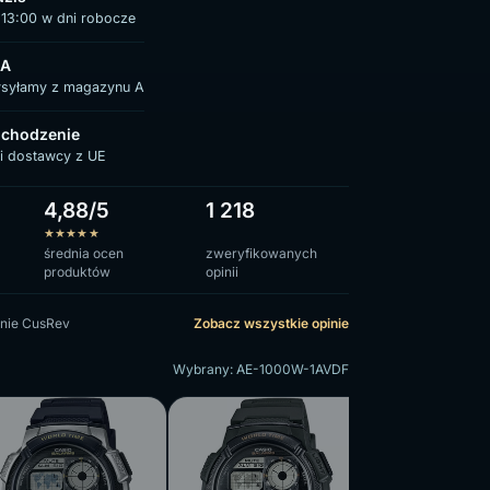
13:00 w dni robocze
 A
ysyłamy z magazynu A
chodzenie
i dostawcy z UE
4,88/5
1 218
★
★
★
★
★
średnia ocen
zweryfikowanych
produktów
opinii
nie CusRev
Zobacz wszystkie opinie
Wybrany: AE-1000W-1AVDF