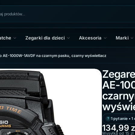
atche
Zegarki dla dzieci
Akcesoria
Marki
io AE-1000W-1AVDF na czarnym pasku, czarny wyświetlacz
Zegare
AE-10
czarny
wyświe
1 pytanie • 
134,99
z
Wysyłka od 15 zł