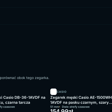
o porównać obok tego zegarka.
CASIO
i Casio DB-36-1AVDF na
Zegarek męski Casio AE-1500WH
u, czarna tarcza
1AVDF na pasku czarnym, szary
efy czasowe
wyświetlacz
51 mm
Dwie strefy czasowe
154,99
zł