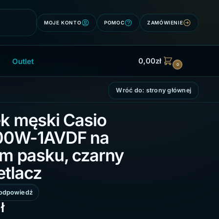
Szukaj
MOJE KONTO
POMOC
ZAMÓWIENIE
0,00
zł
Outlet
0
Wróć do: strony głównej
k męski Casio
00W-1AVDF na
m pasku, czarny
tlacz
1 odpowiedź
ł