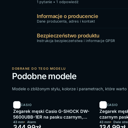
1 pytanie • 1 odpowiedź
Informacje o producencie
Dane producenta, adres i kontakt
Bezpieczeństwo produktu
Instrukcja bezpieczeństwa i informacje GPSR
DOBRANE DO TEGO MODELU
Podobne modele
Modele o zbliżonym stylu, kolorze i parametrach, które wart
CASIO
CASIO
Zegarek męski Casio G-SHOCK DW-
Zegarek męsk
5600UBB-1ER na pasku czarnym,
czarnym pask
czarna tarcza
43 mm
Alarm
43 mm
Dwie str
344,99
zł
134,99
zł