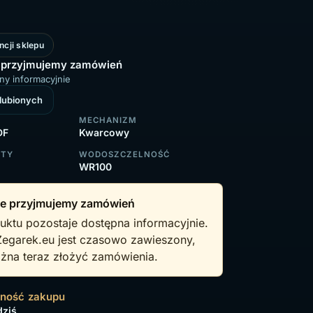
ncji sklepu
 przyjmujemy zamówień
ny informacyjnie
ulubionych
MECHANIZM
DF
Kwarcowy
RTY
WODOSZCZELNOŚĆ
WR100
e przyjmujemy zamówień
uktu pozostaje dostępna informacyjnie.
Zegarek.eu jest czasowo zawieszony,
żna teraz złożyć zamówienia.
wność zakupu
dziś