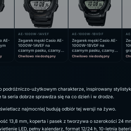
AE-1000W-1AVEF
AE-1000W-1BVDF
AE
o AE-
Zegarek męski Casio AE-
Zegarek męski Casio AE-
Ze
nym
1000W-1AVEF na
1000W-1BVDF na
10
czarnym pasku, czarny
czarnym pasku, czarny
gr
wyświetlacz
wyświetlacz
cz
y
Chwilowo niedostępny
Chwilowo niedostępny
Ch
o podróżniczo-użytkowym charakterze, inspirowany stylistyk
e ta seria dobrze sprawdza się na co dzień i w drodze.
wietlacz najmocniej budują odbiór tej wersji na żywo.
ść 13,8 mm, koperta i pasek z tworzywa o szerokości 24 mm
wietlenie LED, pełny kalendarz, format 12/24 h, 10-letnia bat