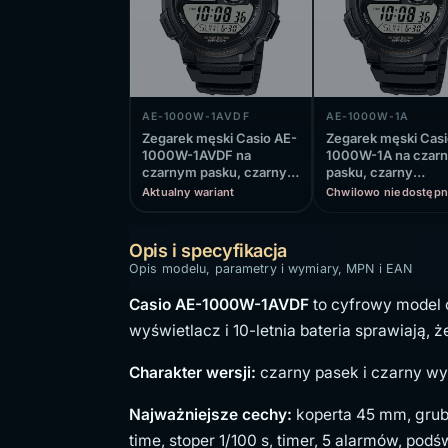
AE-1000W-1AVDF
AE-1000W-1A
Zegarek męski Casio AE-
Zegarek męski Casi
1000W-1AVDF na
1000W-1A na czar
czarnym pasku, czarny
pasku, czarny
wyświetlacz
wyświetlacz
Aktualny wariant
Chwilowo niedostępn
Opis i specyfikacja
Opis modelu, parametry i wymiary, MPN i EAN
Casio AE-1000W-1AVDF
to cyfrowy model 
wyświetlacz i 10-letnia bateria sprawiają, ż
Charakter wersji:
czarny pasek i czarny wyś
Najważniejsze cechy:
koperta 45 mm, grubo
time, stoper 1/100 s, timer, 5 alarmów, podś