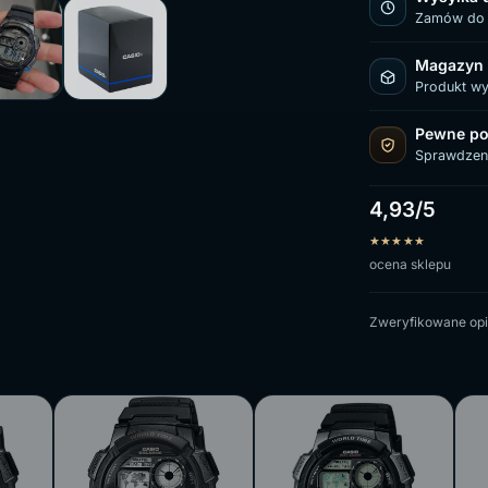
Zamów do 
Magazyn
Produkt w
Pewne po
Sprawdzen
4,93/5
★
★
★
★
★
ocena sklepu
Zweryfikowane opi