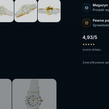
Magazyn
Produkt w
Pewne po
Sprawdzen
4,93/5
★
★
★
★
★
ocena sklepu
Zweryfikowane opi