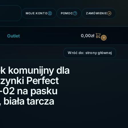
Szukaj
MOJE KONTO
POMOC
ZAMÓWIENIE
0,00
zł
Outlet
0
Wróć do: strony głównej
k komunijny dla
zynki Perfect
-02 na pasku
 biała tarcza