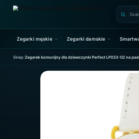
Skip to navigation
Skip to content
Zegarki męskie
Zegarki damskie
Smartw
Sklep
Zegarek komunijny dla dziewczynki Perfect LP033-02 na pasku