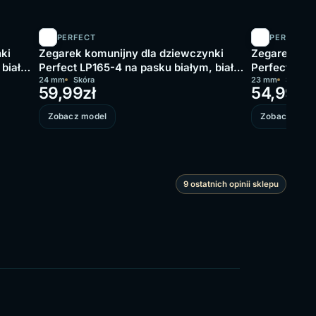
PERFECT
PERFECT
ki
Zegarek komunijny dla dziewczynki
Zegarek kom
 biała
Perfect LP165-4 na pasku białym, biała
Perfect L248
tarcza
24 mm
Skóra
tarcza
23 mm
Skóra
59,99
zł
54,99
zł
Zobacz model
Zobacz mode
9 ostatnich opinii sklepu