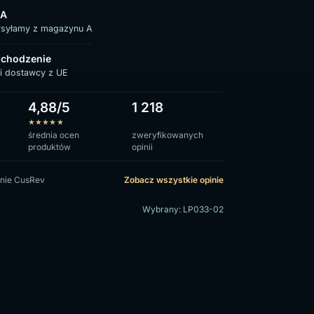
 A
ysyłamy z magazynu A
chodzenie
i dostawcy z UE
4,88/5
1 218
★
★
★
★
★
średnia ocen
zweryfikowanych
produktów
opinii
nie CusRev
Zobacz wszystkie opinie
Wybrany: LP033-02