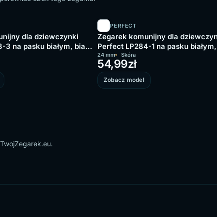
PERFECT
nijny dla dziewczynki
Zegarek komunijny dla dziewczyn
-3 na pasku białym, biała
Perfect LP284-1 na pasku białym,
tarcza
24 mm
Skóra
54,99
zł
Zobacz model
 TwojZegarek.eu.