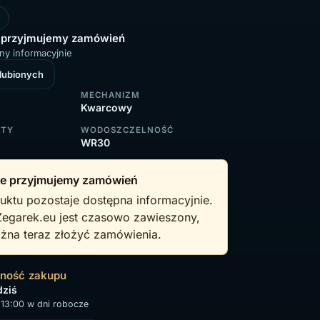
 przyjmujemy zamówień
ny informacyjnie
ulubionych
MECHANIZM
Kwarcowy
RTY
WODOSZCZELNOŚĆ
WR30
e przyjmujemy zamówień
uktu pozostaje dostępna informacyjnie.
Zegarek.eu jest czasowo zawieszony,
żna teraz złożyć zamówienia.
wność zakupu
dziś
13:00 w dni robocze