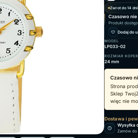
Zwrot do 14 dni
Czasowo nie
Produkt dostęp
Dodaj do 
MODEL
LP033-02
ROZMIAR KOPE
24 mm
Czasowo ni
Strona prod
Sklep Twoj
więc nie mo
Dostawa i pe
Wysyłka 
Zamów do 