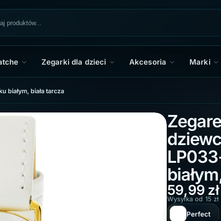
atche
Zegarki dla dzieci
Akcesoria
Marki
 białym, biała tarcza
Zegare
dziewc
LP033
białym,
59,99
zł
Wysyłka od 15 zł
Perfect