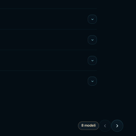
‹
›
8 modeli