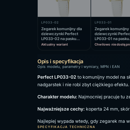
LP033-02
LP033-01
Zegarek komunijny dla
Zegarek komunijny 
dziewczynki Perfect
dziewczynki Perfec
LP033-02 na pasku
LP033-01 na pasku
białym, biała tarcza
białym, biała tarcza
Aktualny wariant
Chwilowo niedostępn
Opis i specyfikacja
Opis modelu, parametry i wymiary, MPN i EAN
Perfect LP033-02
to komunijny model na s
nadgarstek i nie robi zbyt ciężkiego efektu.
Charakter modelu:
Najmocniej pracuje tu zes
Najważniejsze cechy:
koperta 24 mm, skór
Najlepiej wypada wtedy, gdy zegarek ma wy
SPECYFIKACJA TECHNICZNA