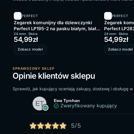
PERFECT
PERFECT
Zegarek komunijny dla dziewczynki
Zegarek komu
Perfect LP195-2 na pasku białym, biała
Perfect LP283
tarcza
24 mm
Skóra
tarcza
24 mm
Skóra
54,99
zł
54,99
zł
Zobacz model
Zobacz model
SPRAWDZONY SKLEP
Opinie klientów sklepu
Sprawdź, jak kupujący oceniają zakupy, dostawę i obsługę w
Ewa Tyrchan
Zweryfikowany kupujący
5/5