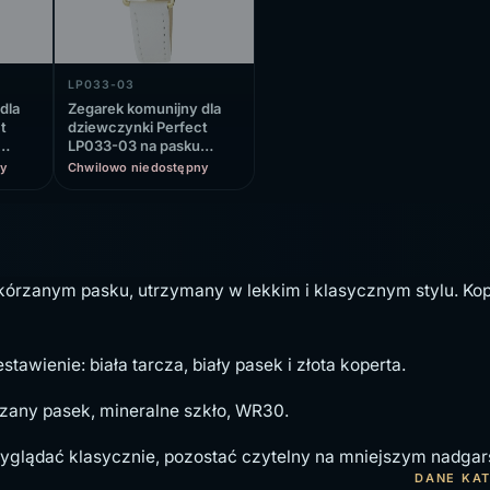
LP033-03
dla
Zegarek komunijny dla
t
dziewczynki Perfect
LP033-03 na pasku
białym, biała tarcza
y
Chwilowo niedostępny
kórzanym pasku, utrzymany w lekkim i klasycznym stylu. Ko
tawienie: biała tarcza, biały pasek i złota koperta.
zany pasek, mineralne szkło, WR30.
glądać klasycznie, pozostać czytelny na mniejszym nadgarstk
DANE KA