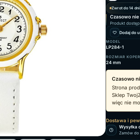
Zwrot do 14 dni
Czasowo nie
Produkt dostęp
Dodaj do 
MODEL
LP284-1
ROZMIAR KOPE
24 mm
Czasowo ni
Strona prod
Sklep Twoj
więc nie mo
Dostawa i pe
Wysyłka 
Zamów do 