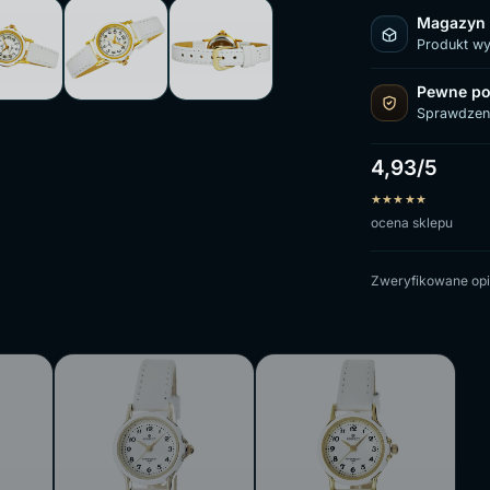
Magazyn
Produkt w
Pewne po
Sprawdzen
4,93/5
★
★
★
★
★
ocena sklepu
Zweryfikowane opi