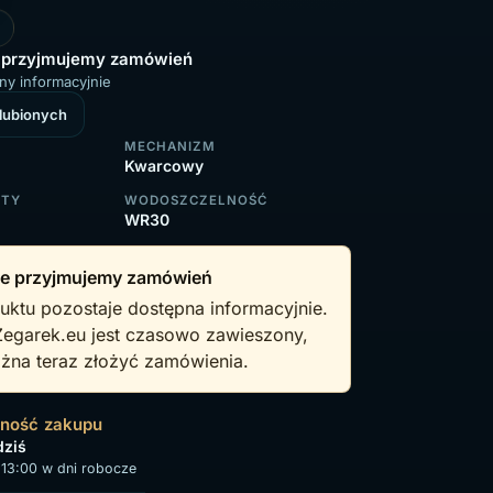
 przyjmujemy zamówień
ny informacyjnie
ulubionych
MECHANIZM
Kwarcowy
RTY
WODOSZCZELNOŚĆ
WR30
e przyjmujemy zamówień
uktu pozostaje dostępna informacyjnie.
Zegarek.eu jest czasowo zawieszony,
żna teraz złożyć zamówienia.
wność zakupu
dziś
13:00 w dni robocze