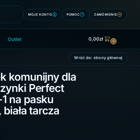
Szukaj
MOJE KONTO
POMOC
ZAMÓWIENIE
0,00
zł
Outlet
0
Wróć do: strony głównej
k komunijny dla
zynki Perfect
1 na pasku
 biała tarcza