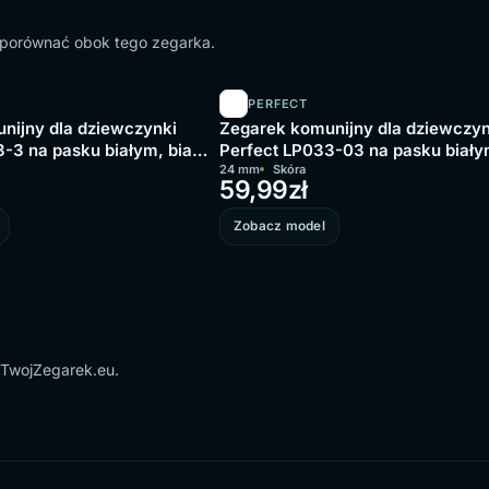
o porównać obok tego zegarka.
PERFECT
nijny dla dziewczynki
Zegarek komunijny dla dziewczyn
-3 na pasku białym, biała
Perfect LP033-03 na pasku biały
biała tarcza
24 mm
Skóra
59,99
zł
Zobacz model
 TwojZegarek.eu.