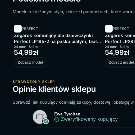
Modele o zbliżonym stylu, kolorze i parametrach, które wart
PERFECT
PERFECT
Zegarek komunijny dla dziewczynki
Zegarek komu
Perfect LP195-2 na pasku białym, biała
Perfect LP283
tarcza
24 mm
Skóra
tarcza
24 mm
Skóra
54,99
zł
54,99
zł
Zobacz model
Zobacz model
SPRAWDZONY SKLEP
Opinie klientów sklepu
Sprawdź, jak kupujący oceniają zakupy, dostawę i obsługę w
Ewa Tyrchan
Zweryfikowany kupujący