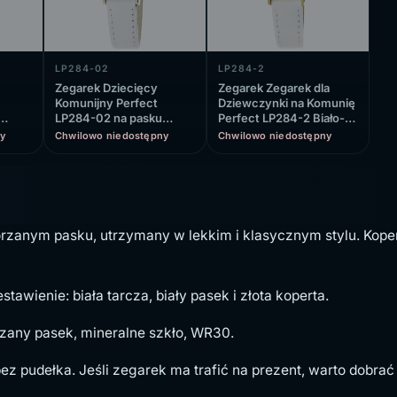
LP284-02
LP284-2
Zegarek Dziecięcy
Zegarek Zegarek dla
Komunijny Perfect
Dziewczynki na Komunię
LP284-02 na pasku
Perfect LP284-2 Biało-
białym, biała tarcza
Złoty na pasku białym,
y
Chwilowo niedostępny
Chwilowo niedostępny
biała tarcza
rzanym pasku, utrzymany w lekkim i klasycznym stylu. Kope
tawienie: biała tarcza, biały pasek i złota koperta.
zany pasek, mineralne szkło, WR30.
ez pudełka. Jeśli zegarek ma trafić na prezent, warto dobra