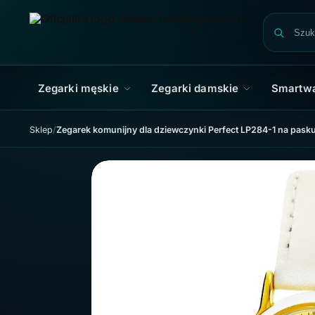
Skip to navigation
Skip to content
Zegarki męskie
Zegarki damskie
Smartw
Sklep
Zegarek komunijny dla dziewczynki Perfect LP284-1 na pasku 