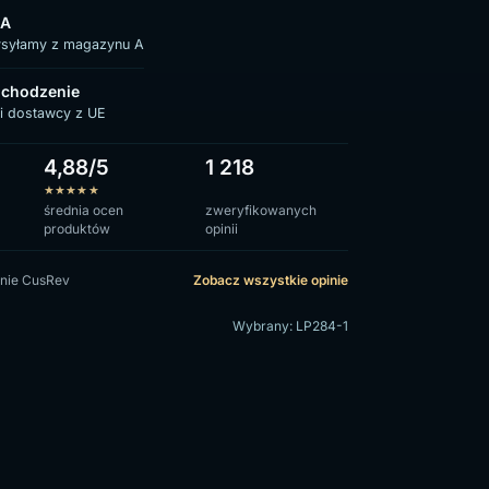
 A
ysyłamy z magazynu A
chodzenie
i dostawcy z UE
4,88/5
1 218
★
★
★
★
★
średnia ocen
zweryfikowanych
produktów
opinii
nie CusRev
Zobacz wszystkie opinie
Wybrany: LP284-1