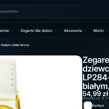
atche
Zegarki dla dzieci
Akcesoria
Marki
białym, biała tarcza
Zegare
dziewc
LP284-
białym,
54,99
zł
Wysyłka od 15 zł
Perfect