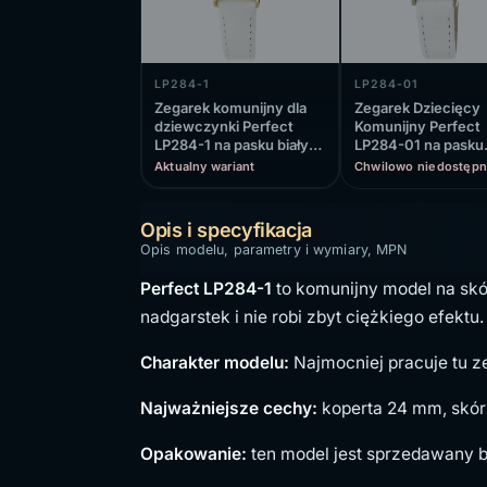
LP284-1
LP284-01
Zegarek komunijny dla
Zegarek Dziecięcy
dziewczynki Perfect
Komunijny Perfect
LP284-1 na pasku białym,
LP284-01 na pasku
biała tarcza
białym, biała tarcza
Aktualny wariant
Chwilowo niedostępn
Opis i specyfikacja
Opis modelu, parametry i wymiary, MPN
Perfect LP284-1
to komunijny model na skó
nadgarstek i nie robi zbyt ciężkiego efektu.
Charakter modelu:
Najmocniej pracuje tu zes
Najważniejsze cechy:
koperta 24 mm, skór
Opakowanie:
ten model jest sprzedawany b