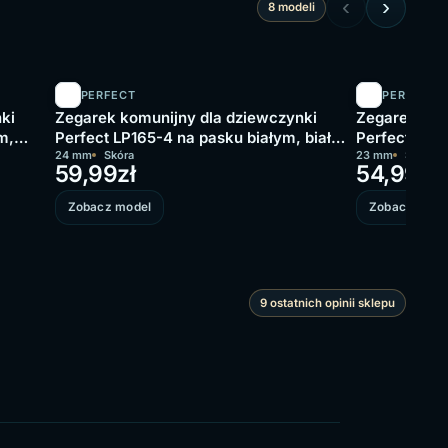
‹
›
8 modeli
PERFECT
PERFECT
ki
Zegarek komunijny dla dziewczynki
Zegarek kom
m,
Perfect LP165-4 na pasku białym, biała
Perfect L248
tarcza
24 mm
Skóra
tarcza
23 mm
Skóra
59,99
zł
54,99
zł
Zobacz model
Zobacz mode
9 ostatnich opinii sklepu