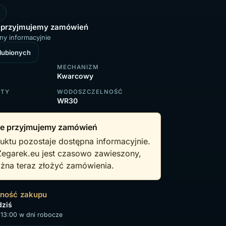
 przyjmujemy zamówień
ny informacyjnie
ulubionych
MECHANIZM
Kwarcowy
RTY
WODOSZCZELNOŚĆ
WR30
e przyjmujemy zamówień
uktu pozostaje dostępna informacyjnie.
Zegarek.eu jest czasowo zawieszony,
żna teraz złożyć zamówienia.
wność zakupu
dziś
13:00 w dni robocze