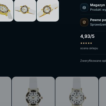
Magazyn
Produkt w
Pewne po
Sprawdzen
4,93/5
★
★
★
★
★
ocena sklepu
Zweryfikowane opi