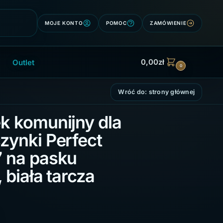
Szukaj
MOJE KONTO
POMOC
ZAMÓWIENIE
0,00
zł
Outlet
0
Wróć do: strony głównej
k komunijny dla
zynki Perfect
 na pasku
 biała tarcza