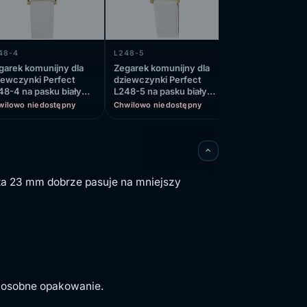
48-4
L248-5
L248-6
garek komunijny dla
Zegarek komunijny dla
Zegarek komuni
iewczynki Perfect
dziewczynki Perfect
dziewczynki Pe
48-4 na pasku białym,
L248-5 na pasku białym,
L248-6 na pask
ła tarcza
biała tarcza
biała tarcza
wilowo niedostępny
Chwilowo niedostępny
Chwilowo niedos
ta 23 mm dobrze pasuje na mniejszy
ć osobne opakowanie.