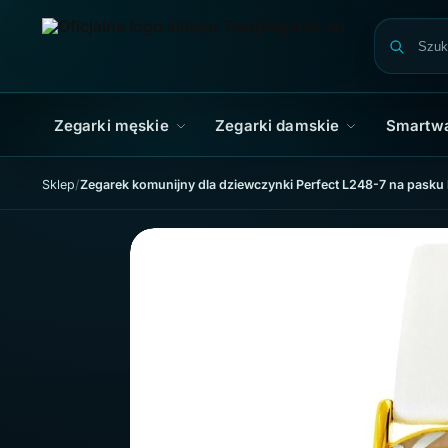
Skip to navigation
Skip to content
Zegarki męskie
Zegarki damskie
Smartw
Sklep
Zegarek komunijny dla dziewczynki Perfect L248-7 na pasku b