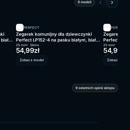
‹
›
8 modeli
PERFECT
PERFECT
ki
Zegarek komunijny dla dziewczynki
Zegarek kom
 biała
Perfect LP152-4 na pasku białym, biała
Perfect LP00
tarcza
25 mm
Skóra
tarcza
25 mm
Skóra
54,99
zł
54,99
zł
Zobacz model
Zobacz mode
9 ostatnich opinii sklepu