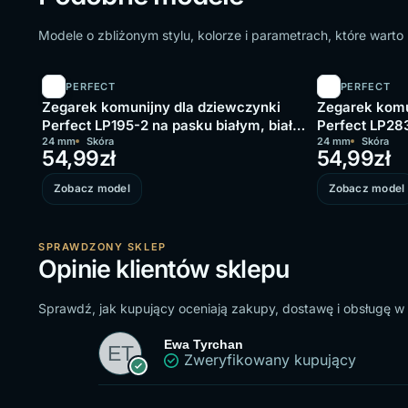
Modele o zbliżonym stylu, kolorze i parametrach, które wart
PERFECT
PERFECT
Zegarek komunijny dla dziewczynki
Zegarek komu
Perfect LP195-2 na pasku białym, biała
Perfect LP283
tarcza
24 mm
Skóra
tarcza
24 mm
Skóra
54,99
zł
54,99
zł
Zobacz model
Zobacz model
SPRAWDZONY SKLEP
Opinie klientów sklepu
Sprawdź, jak kupujący oceniają zakupy, dostawę i obsługę w
Ewa Tyrchan
Zweryfikowany kupujący