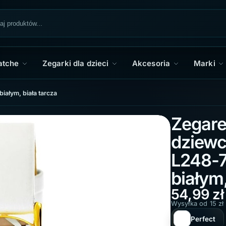
atche
Zegarki dla dzieci
Akcesoria
Marki
iałym, biała tarcza
Zegare
dziewc
L248-7
białym,
54,99
zł
Wysyłka od 15 zł
Perfect