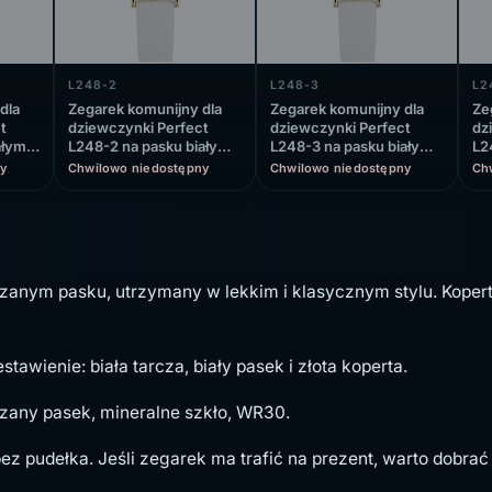
L248-2
L248-3
L2
dla
Zegarek komunijny dla
Zegarek komunijny dla
Ze
t
dziewczynki Perfect
dziewczynki Perfect
dz
ałym,
L248-2 na pasku białym,
L248-3 na pasku białym,
L2
biała tarcza
biała tarcza
bia
y
Chwilowo niedostępny
Chwilowo niedostępny
Ch
zanym pasku, utrzymany w lekkim i klasycznym stylu. Koper
tawienie: biała tarcza, biały pasek i złota koperta.
zany pasek, mineralne szkło, WR30.
ez pudełka. Jeśli zegarek ma trafić na prezent, warto dobra