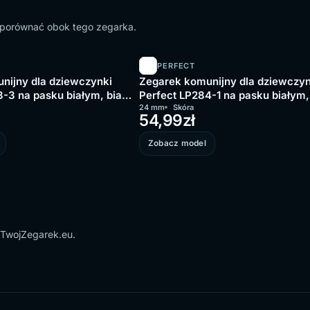
o porównać obok tego zegarka.
PERFECT
nijny dla dziewczynki
Zegarek komunijny dla dziewczyn
-3 na pasku białym, biała
Perfect LP284-1 na pasku białym,
tarcza
24 mm
Skóra
54,99
zł
Zobacz model
 TwojZegarek.eu.