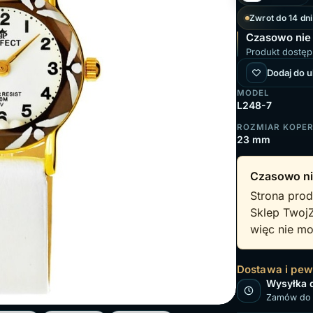
Zwrot do 14 dni
Czasowo nie
Produkt dostęp
Dodaj do 
MODEL
L248-7
ROZMIAR KOPE
23 mm
Czasowo ni
Strona prod
Sklep Twoj
więc nie mo
Dostawa i pe
Wysyłka 
Zamów do 