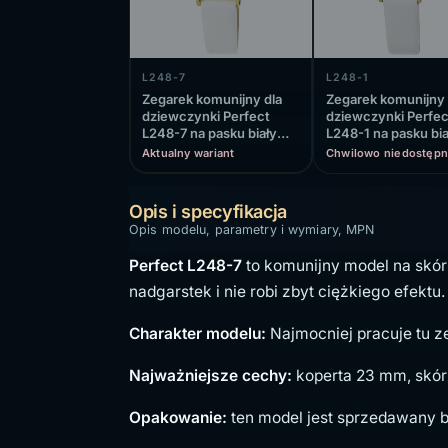
L248-7
L248-1
Zegarek komunijny dla
Zegarek komunijny 
dziewczynki Perfect
dziewczynki Perfec
L248-7 na pasku białym,
L248-1 na pasku bi
biała tarcza
biała tarcza
Aktualny wariant
Chwilowo niedostępn
Opis i specyfikacja
Opis modelu, parametry i wymiary, MPN
Perfect L248-7
to komunijny model na skór
nadgarstek i nie robi zbyt ciężkiego efektu.
Charakter modelu:
Najmocniej pracuje tu zes
Najważniejsze cechy:
koperta 23 mm, skór
Opakowanie:
ten model jest sprzedawany b