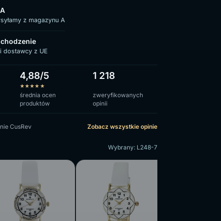
 A
ysyłamy z magazynu A
chodzenie
i dostawcy z UE
4,88/5
1 218
★
★
★
★
★
średnia ocen
zweryfikowanych
produktów
opinii
nie CusRev
Zobacz wszystkie opinie
Wybrany: L248-7