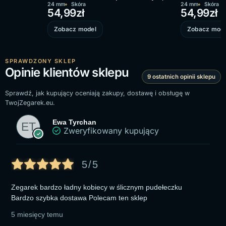
biała tarcza
24 mm
Skóra
biała tarcza
24 mm
Skóra
54,99
zł
54,99
zł
Zobacz model
Zobacz mode
SPRAWDZONY SKLEP
Opinie klientów sklepu
9 ostatnich opinii sklepu
Sprawdź, jak kupujący oceniają zakupy, dostawę i obsługę w
TwojZegarek.eu.
Ewa Tyrchan
Zweryfikowany kupujący
5/5
Zegarek bardzo ładny kobiecy w ślicznym pudełeczku
Bardzo szybka dostawa Polecam ten sklep
5 miesięcy temu