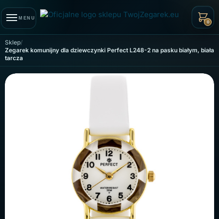
Skip to navigation
Skip to content
MENU
0
Sklep
Zegarek komunijny dla dziewczynki Perfect L248-2 na pasku białym, biała
tarcza