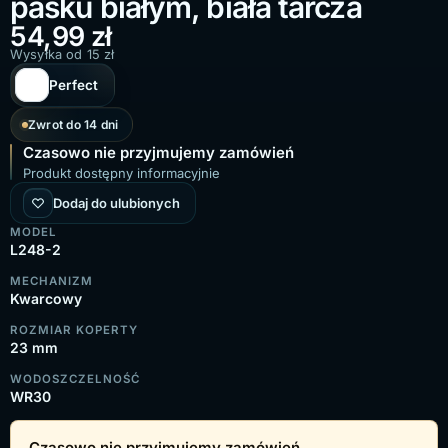
pasku białym, biała tarcza
54,99
zł
Wysyłka od 15 zł
Perfect
Zwrot do 14 dni
Czasowo nie przyjmujemy zamówień
Produkt dostępny informacyjnie
Dodaj do ulubionych
MODEL
L248-2
MECHANIZM
Kwarcowy
ROZMIAR KOPERTY
23 mm
WODOSZCZELNOŚĆ
WR30
Czasowo nie przyjmujemy zamówień