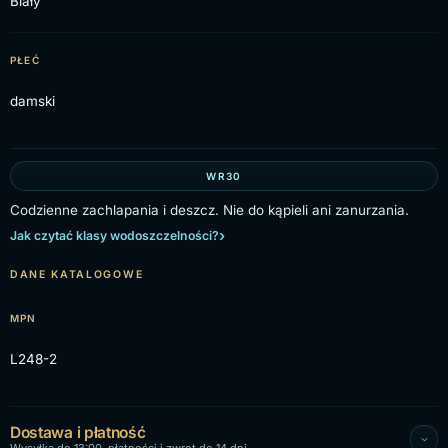
Biały
PŁEĆ
damski
WR30
Codzienne zachlapania i deszcz. Nie do kąpieli ani zanurzania.
Jak czytać klasy wodoszczelności?
DANE KATALOGOWE
MPN
L248-2
Dostawa i płatność
Wysyłka do 13:00, płatności i zwrot do 14 dni