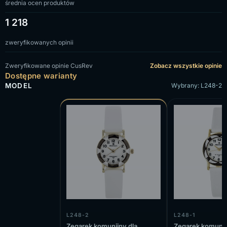
średnia ocen produktów
1 218
zweryfikowanych opinii
Zweryfikowane opinie CusRev
Zobacz wszystkie opinie
Dostępne warianty
MODEL
Wybrany: L248-2
L248-2
L248-1
Zegarek komunijny dla
Zegarek komunij