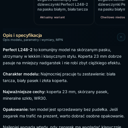
dziewczynki Perfect L248-2
dziewczynki Per
na pasku białym, biała tarcza
na pasku białym, 
Aktualny wariant
Chwilowo niedost
Opis i specyfikacja
Opis modelu, parametry i wymiary, MPN
Perfect L248-2
to komunijny model na skórzanym pasku,
utrzymany w lekkim i klasycznym stylu. Koperta 23 mm dobrze
pasuje na mniejszy nadgarstek i nie robi zbyt ciężkiego efektu.
Charakter modelu:
Najmocniej pracuje tu zestawienie: biała
tarcza, biały pasek i złota koperta.
Najważniejsze cechy:
koperta 23 mm, skórzany pasek,
mineralne szkło, WR30.
Opakowanie:
ten model jest sprzedawany bez pudełka. Jeśli
zegarek ma trafić na prezent, warto dobrać osobne opakowanie.
Najlepiej wypada wtedy, gdy zegarek ma wyglądać klasycznie,