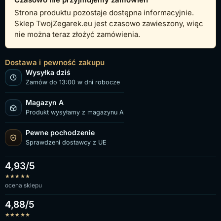
Strona produktu pozostaje dostępna informacyjnie.
Sklep TwojZegarek.eu jest czasowo zawieszony, więc
nie można teraz złożyć zamówienia.
Dostawa i pewność zakupu
Wysyłka dziś
Zamów do 13:00 w dni robocze
Magazyn A
Produkt wysyłamy z magazynu A
Pewne pochodzenie
Sprawdzeni dostawcy z UE
4,93/5
★
★
★
★
★
ocena sklepu
4,88/5
★
★
★
★
★