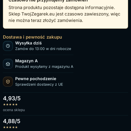
Strona produktu pozostaje dostępna informacyjnie.
Sklep TwojZegarek.eu jest czasowo zawieszony, więc
nie można teraz złożyć zamówienia.
Dostawa i pewność zakupu
Wysyłka dziś
Zamów do 13:00 w dni robocze
Magazyn A
Produkt wysyłamy z magazynu A
Pewne pochodzenie
Sprawdzeni dostawcy z UE
4,93/5
★
★
★
★
★
ocena sklepu
4,88/5
★
★
★
★
★