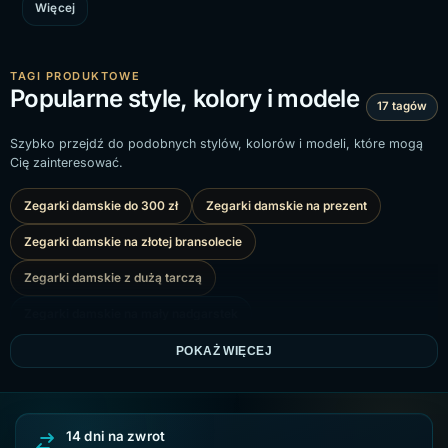
Więcej
TAGI PRODUKTOWE
Popularne style, kolory i modele
17 tagów
Szybko przejdź do podobnych stylów, kolorów i modeli, które mogą
Cię zainteresować.
Zegarki damskie do 300 zł
Zegarki damskie na prezent
Zegarki damskie na złotej bransolecie
Zegarki damskie z dużą tarczą
Zegarki damskie na mały nadgarstek
Zegarki damskie na srebrnej bransolecie
POKAŻ WIĘCEJ
Zegarki damskie z cyrkoniami
Zegarki damskie Casio
Srebrne zegarki damskie
Zegarki damskie Giewont
14 dni na zwrot