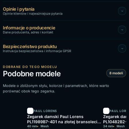
Opinie i pytania
Opinie klientów i najważniejsze pytania
Informacje o producencie
Dane producenta, adres i kontakt
Bezpieczeństwo produktu
Instrukcja bezpieczeństwa i informacje GPSR
DOBRANE DO TEGO MODELU
Podobne modele
8 modeli
Modele o zbliżonym stylu, kolorze i parametrach, które warto
porównać obok tego zegarka.
PAUL LORENS
PAUL LORE
Zegarek damski Paul Lorens
Zegarek dam
PL11989B7-4D1 na złotej bransolecie
PL10482B2-3D
mesh, złota tarcza
40 mm
Mesh
mesh, srebrn
34 mm
Mesh