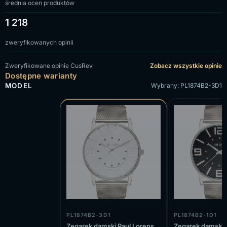
średnia ocen produktów
1 218
zweryfikowanych opinii
Zweryfikowane opinie CusRev
Zobacz wszystkie opinie
Dostępne warianty
MODEL
Wybrany: PL1874B2-3D1
PL1874B2-3D1
PL1874B2-1D1
Zegarek damski Paul Lorens
Zegarek damski 