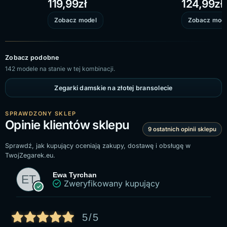
119,99
zł
124,99
zł
Zobacz model
Zobacz mode
Zobacz podobne
142 modele na stanie w tej kombinacji.
Zegarki damskie na złotej bransolecie
SPRAWDZONY SKLEP
Opinie klientów sklepu
9 ostatnich opinii sklepu
Sprawdź, jak kupujący oceniają zakupy, dostawę i obsługę w
TwojZegarek.eu.
Ewa Tyrchan
Zweryfikowany kupujący
5/5