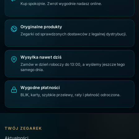
Zegarek damski G.Rossi
Czarne zegarki damskie
Kup spokojnie. Zwrot wygodnie nadasz online.
Złote zegarki damskie
Zegarki Casio VINTAGE
Granatowy zegarek damski na bransolecie
Oryginalne produkty
Zegarki od sprawdzonych dostawców z legalnej dystrybucji.
Zegarki damskie prostokątne
Zegarki damskie na czarnej bransolecie
Wysyłka nawet dziś
Zamów w dzień roboczy do 13:00, a wyślemy jeszcze tego
samego dnia.
Wygodne płatności
BLIK, karty, szybkie przelewy, raty i płatność odroczona.
TWÓJ ZEGAREK
Aktualności