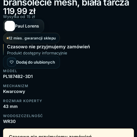
bransolecie mesh, biała tarcza
119,99
zł
Wysyłka od 15 zł
Paul Lorens
12 mies. gwarancji sklepu
Czasowo nie przyjmujemy zamówień
Produkt dostępny informacyjnie
Dodaj do ulubionych
MODEL
PL1874B2-3D1
MECHANIZM
Kwarcowy
ROZMIAR KOPERTY
43 mm
WODOSZCZELNOŚĆ
WR30
Czasowo nie przyjmujemy zamówień