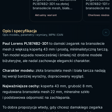
PL1874B2-3D1 na złotej
PL1874B2-1D1 na 
bransolecie mesh, biała
bransolecie mes
tarcza
tarcza
Aktualny wariant
Chwilowo niedost
Opis i specyfikacja
Opis modelu, parametry i wymiary, MPN i EAN
Paul Lorens PL1874B2-3D1
to damski zegarek na bransolecie
mesh z większą kopertą 43 mm i prostą, minimalistyczną tarczą.
Ten model wypada nowocześniej i śmielej niż drobne modele
biżuteryjne, ale nadal zachowuje elegancki charakter.
Charakter modelu:
złota bransoleta mesh i biała tarcza nadają
tej wersji bardziej wyraźny, dopracowany wygląd.
Najważniejsze cechy:
koperta 43 mm, grubość 8 mm,
regulowana bransoleta mesh 22 mm, mineralne szkło
i podstawowa odporność na zachlapania.
To dobra propozycja wtedy, gdy chcesz damskiego zegarka