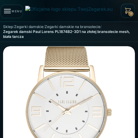
Skip to navigation
Skip to content
MENU
0
Sklep
Zegarki damskie
Zegarki damskie na bransolecie
Zegarek damski Paul Lorens PL1874B2-3D1 na złotej bransolecie mesh,
biała tarcza