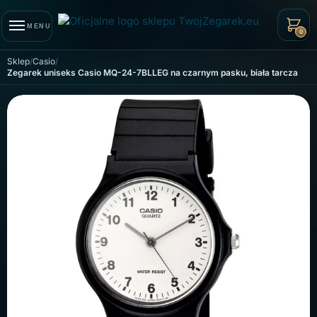
Skip to navigation
Skip to content
MENU
0
Sklep
Casio
Zegarek uniseks Casio MQ-24-7BLLEG na czarnym pasku, biała tarcza