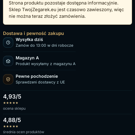
Strona produktu pozostaje dostępna informacyjnie.
Sklep TwojZegarek.eu jest czasowo zawieszony, więc
nie można teraz złożyć zamówienia.
Dostawa i pewność zakupu
Wysyłka dziś
Zamów do 13:00 w dni robocze
Magazyn A
Produkt wysyłamy z magazynu A
Pewne pochodzenie
Sprawdzeni dostawcy z UE
4,93/5
★
★
★
★
★
ocena sklepu
4,88/5
★
★
★
★
★
średnia ocen produktów