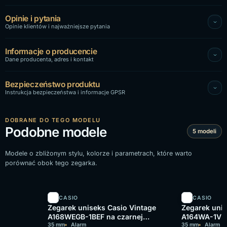
Opinie i pytania
Opinie klientów i najważniejsze pytania
Informacje o producencie
Dane producenta, adres i kontakt
Bezpieczeństwo produktu
Instrukcja bezpieczeństwa i informacje GPSR
DOBRANE DO TEGO MODELU
Podobne modele
5 modeli
Modele o zbliżonym stylu, kolorze i parametrach, które warto
porównać obok tego zegarka.
CASIO
CASIO
Zegarek uniseks Casio Vintage
Zegarek unis
A168WEGB-1BEF na czarnej
A164WA-1VES
bransolecie, czarna tarcza
35 mm
Alarm
bransolecie,
35 mm
Alarm