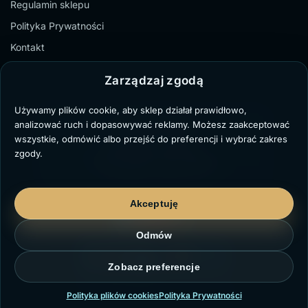
Regulamin sklepu
Polityka Prywatności
Kontakt
Zarządzaj zgodą
Używamy plików cookie, aby sklep działał prawidłowo,
TZ Paweł Bochenek
analizować ruch i dopasowywać reklamy. Możesz zaakceptować
NIP: 6431711329
wszystkie, odmówić albo przejść do preferencji i wybrać zakres
Marii Dąbrowskiej 8/3,
zgody.
41-103 Siemianowice Śląskie
kontakt@twojzegarek.eu
Akceptuję
Odmów
Zobacz preferencje
© TWOJZEGAREK.EU 2023-2026
Polityka plików cookies
Polityka Prywatności