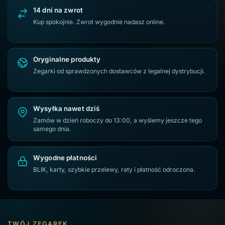
Zegarki męskie z chronografem
14 dni na zwrot
Zegarki damskie na mały nadgarstek
Kup spokojnie. Zwrot wygodnie nadasz online.
Zegarki męskie z datownikiem
Zegarki damskie z cyrkoniami
Zegarki damskie na pasku skórzanym
Zegarki męskie Giewont
Oryginalne produkty
Zegarki od sprawdzonych dostawców z legalnej dystrybucji.
Zegarki damskie z dużą tarczą
Zegarki męskie na brązowym pasku
Srebrne zegarki damskie
Wysyłka nawet dziś
Zegarki damskie Giewont
Zegarki Casio VINTAGE
Zamów w dzień roboczy do 13:00, a wyślemy jeszcze tego
samego dnia.
Zegarek damski G.Rossi
Złote zegarki damskie
Zegarek damski na białym pasku
Zegarek męski G.Rossi
Wygodne płatności
Złote zegarki męskie
Niebieski zegarek damski na pasku
BLIK, karty, szybkie przelewy, raty i płatność odroczona.
Granatowy zegarek damski na pasku
Zegarki damskie prostokątne
Srebrne zegarki męskie
Zegarki damskie na brązowym pasku
Zegarki Casio G-SHOCK
TWÓJ ZEGAREK