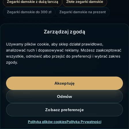
Zegarki damskie z dużą tarczą
Złote zegarki damskie
Zegarki damskie do 300 zł
Zegarki damskie na prezent
Zegarki damskie na mały nadgarstek
Zarządzaj zgodą
Zegarki damskie na srebrnej bransolecie
POKAŻ WIĘCEJ
Zegarki damskie z cyrkoniami
Zegarki damskie Casio
Używamy plików cookie, aby sklep działał prawidłowo,
analizować ruch i dopasowywać reklamy. Możesz zaakceptować
Srebrne zegarki damskie
Zegarki damskie Giewont
wszystkie, odmówić albo przejść do preferencji i wybrać zakres
14 dni na zwrot
zgody.
Czarne zegarki damskie
Zegarki Casio VINTAGE
Kup spokojnie. Zwrot wygodnie nadasz online.
Granatowy zegarek damski na bransolecie
Akceptuję
Zegarki damskie prostokątne
Oryginalne produkty
Zegarki od sprawdzonych dostawców z legalnej dystrybucji.
Zegarki damskie na czarnej bransolecie
Odmów
Zobacz preferencje
Wysyłka nawet dziś
Zamów w dzień roboczy do 13:00, a wyślemy jeszcze tego
Polityka plików cookies
Polityka Prywatności
samego dnia.