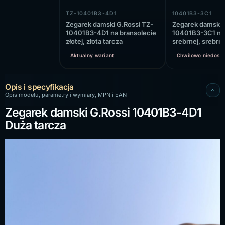
TZ-10401B3-4D1
10401B3-3C1
Zegarek damski G.Rossi TZ-
Zegarek damski 
10401B3-4D1 na bransolecie
10401B3-3C1 na 
złotej, złota tarcza
srebrnej, srebrn
Aktualny wariant
Chwilowo niedost
Opis i specyfikacja
Opis modelu, parametry i wymiary, MPN i EAN
Zegarek damski G.Rossi 10401B3-4D1
Duża tarcza