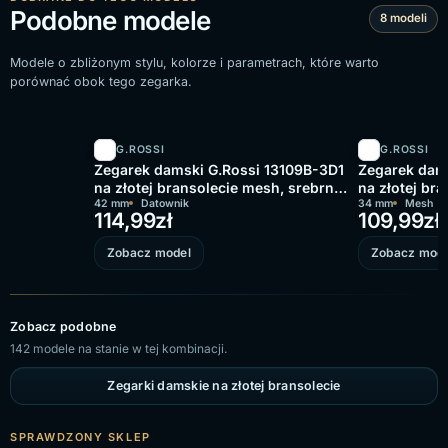
Podobne modele
8 modeli
Modele o zbliżonym stylu, kolorze i parametrach, które warto
porównać obok tego zegarka.
G.ROSSI
G.ROSSI
Zegarek damski G.Rossi 13109B-3D1
Zegarek dam
na złotej bransolecie mesh, srebrna
na złotej bra
tarcza
42 mm
Datownik
tarcza
34 mm
Mesh
114,99
zł
109,99
zł
Zobacz model
Zobacz mode
Zobacz podobne
142 modele na stanie w tej kombinacji.
Zegarki damskie na złotej bransolecie
SPRAWDZONY SKLEP