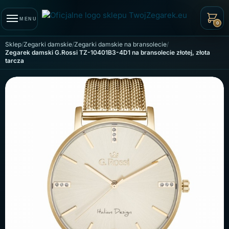
Skip to navigation
Skip to content
MENU
0
Sklep
Zegarki damskie
Zegarki damskie na bransolecie
Zegarek damski G.Rossi TZ-10401B3-4D1 na bransolecie złotej, złota
tarcza