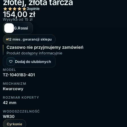
złotej, złota tarcza
3
opinie
154,00
zł
Wysyłka od 15 zł
G.Rossi
12 mies. gwarancji sklepu
Czasowo nie przyjmujemy zamówień
Produkt dostępny informacyjnie
Dodaj do ulubionych
MODEL
TZ-10401B3-4D1
MECHANIZM
Kwarcowy
ROZMIAR KOPERTY
42 mm
WODOSZCZELNOŚĆ
WR30
Cyrkonie