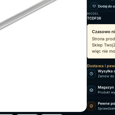
Dodaj do 
MODEL
TCDF36
Czasowo ni
Strona prod
Sklep Twoj
więc nie mo
Dostawa i pe
Wysyłka 
Zamów do 
Magazyn
Produkt w
Pewne po
Sprawdzen