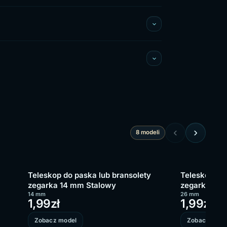
‹
›
8 modeli
Teleskop do paska lub bransolety
Teleskop do 
zegarka 14 mm Stalowy
zegarka 26
14 mm
26 mm
1,99
zł
1,99
zł
Zobacz model
Zobacz mode