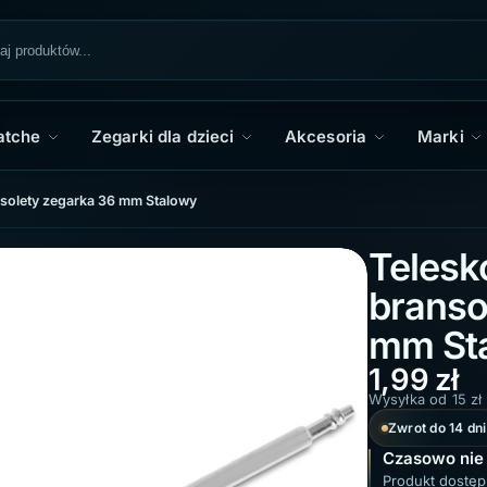
atche
Zegarki dla dzieci
Akcesoria
Marki
nsolety zegarka 36 mm Stalowy
Telesk
branso
mm St
1,99
zł
Wysyłka od 15 zł
Zwrot do 14 dni
Czasowo nie
Produkt dostęp