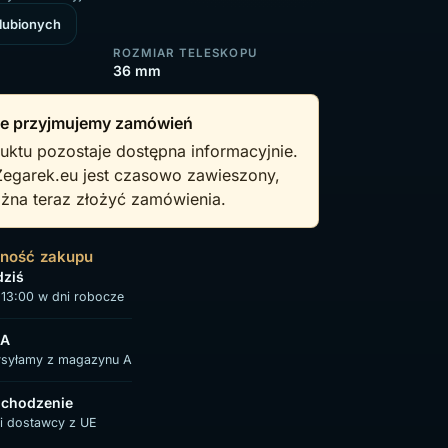
ulubionych
ROZMIAR TELESKOPU
36 mm
e przyjmujemy zamówień
uktu pozostaje dostępna informacyjnie.
Zegarek.eu jest czasowo zawieszony,
żna teraz złożyć zamówienia.
wność zakupu
dziś
13:00 w dni robocze
 A
ysyłamy z magazynu A
chodzenie
i dostawcy z UE