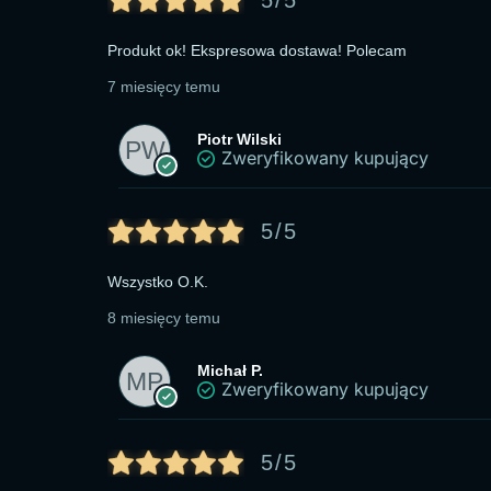
5/5
Produkt ok! Ekspresowa dostawa! Polecam
7 miesięcy temu
Piotr Wilski
Zweryfikowany kupujący
5/5
Wszystko O.K.
8 miesięcy temu
Michał P.
Zweryfikowany kupujący
5/5