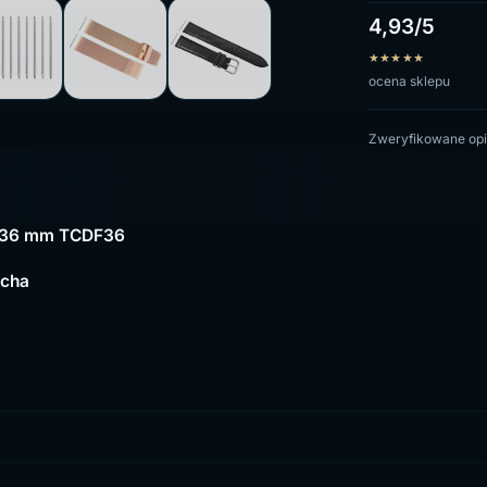
4,93/5
★
★
★
★
★
ocena sklepu
Zweryfikowane opi
ty 36 mm TCDF36
tcha