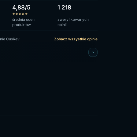
4,88/5
1 218
★
★
★
★
★
średnia ocen
zweryfikowanych
produktów
opinii
nie CusRev
Zobacz wszystkie opinie