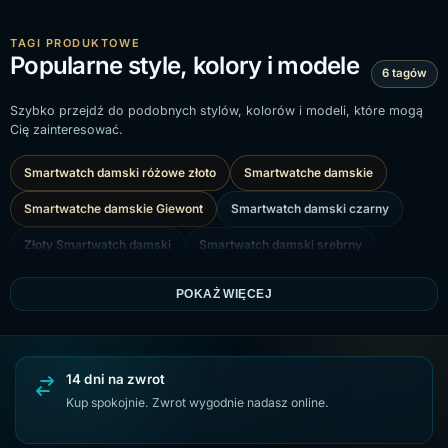
TAGI PRODUKTOWE
Popularne style, kolory i modele
6 tagów
Szybko przejdź do podobnych stylów, kolorów i modeli, które mogą
Cię zainteresować.
Smartwatch damski różowe złoto
Smartwatche damskie
Smartwatche damskie Giewont
Smartwatch damski czarny
Złoty Smartwatch damski
Smartwatch damski srebrny
POKAŻ WIĘCEJ
14 dni na zwrot
Kup spokojnie. Zwrot wygodnie nadasz online.