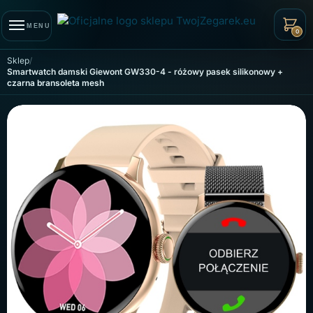
Skip to navigation
Skip to content
MENU
0
Sklep
Smartwatch damski Giewont GW330-4 - różowy pasek silikonowy +
czarna bransoleta mesh