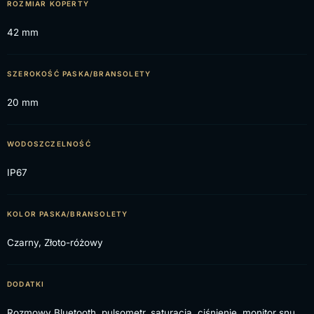
ROZMIAR KOPERTY
42 mm
SZEROKOŚĆ PASKA/BRANSOLETY
20 mm
WODOSZCZELNOŚĆ
IP67
KOLOR PASKA/BRANSOLETY
Czarny, Złoto-różowy
DODATKI
Rozmowy Bluetooth, pulsometr, saturacja, ciśnienie, monitor snu