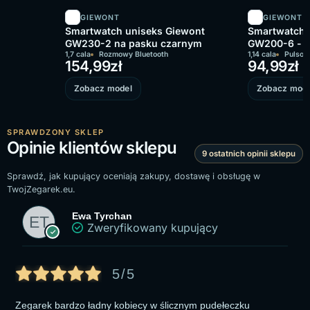
GIEWONT
GIEWONT
Smartwatch uniseks Giewont
Smartwatch 
GW230-2 na pasku czarnym
GW200-6 - c
1,7 cala
Rozmowy Bluetooth
+ granatowy
1,14 cala
Pulsom
154,99
zł
94,99
zł
Zobacz model
Zobacz mode
SPRAWDZONY SKLEP
Opinie klientów sklepu
9 ostatnich opinii sklepu
Sprawdź, jak kupujący oceniają zakupy, dostawę i obsługę w
TwojZegarek.eu.
Ewa Tyrchan
Zweryfikowany kupujący
5/5
Zegarek bardzo ładny kobiecy w ślicznym pudełeczku