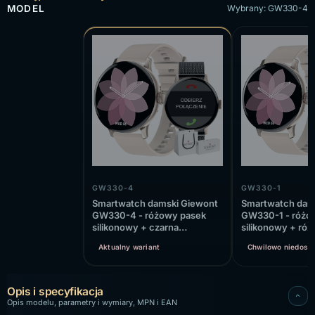
MODEL
Wybrany: GW330-4
GW330-4
GW330-1
Smartwatch damski Giewont
Smartwatch dam
GW330-4 - różowy pasek
GW330-1 - różo
silikonowy + czarna
silikonowy + ró
bransoleta mesh
bransoleta mesh
Aktualny wariant
Chwilowo niedost
Opis i specyfikacja
Opis modelu, parametry i wymiary, MPN i EAN