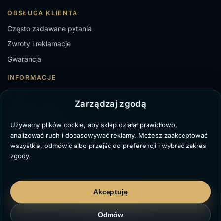
OBSŁUGA KLIENTA
Często zadawane pytania
Zwroty i reklamacje
Gwarancja
INFORMACJE
O nas
Zarządzaj zgodą
Regulamin sklepu
Polityka Prywatności
Używamy plików cookie, aby sklep działał prawidłowo,
analizować ruch i dopasowywać reklamy. Możesz zaakceptować
Kontakt
wszystkie, odmówić albo przejść do preferencji i wybrać zakres
zgody.
Akceptuję
TZ Paweł Bochenek
NIP: 6431711329
Marii Dąbrowskiej 8/3,
Odmów