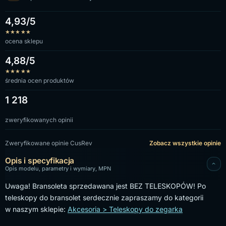
4,93/5
★
★
★
★
★
ocena sklepu
4,88/5
★
★
★
★
★
średnia ocen produktów
1 218
zweryfikowanych opinii
Zweryfikowane opinie CusRev
Zobacz wszystkie opinie
Opis i specyfikacja
Opis modelu, parametry i wymiary, MPN
Uwaga! Bransoleta sprzedawana jest BEZ TELESKOPÓW! Po
teleskopy do bransolet serdecznie zapraszamy do kategorii
w naszym sklepie:
Akcesoria > Teleskopy do zegarka