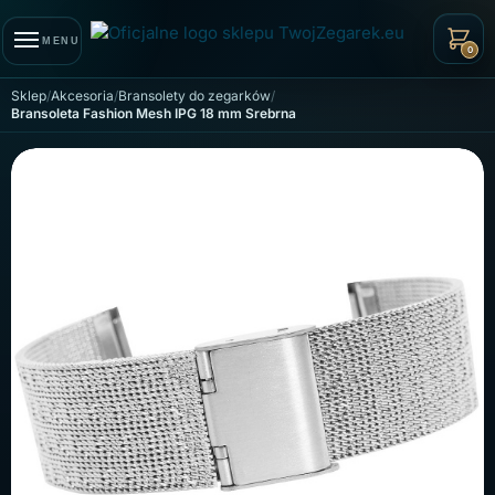
Skip to navigation
Skip to content
MENU
0
Sklep
Akcesoria
Bransolety do zegarków
Bransoleta Fashion Mesh IPG 18 mm Srebrna