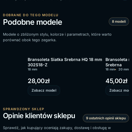
DOBRANE DO TEGO MODELU
Podobne modele
8 modeli
Modele o zbliżonym stylu, kolorze i parametrach, które warto
porównać obok tego zegarka.
Bransoleta Siatka Srebrna HQ 18 mm
Bransoleta 
302S18-Z
Srebrna
18 mm
18 mm
20 mm
28,00
zł
45,00
zł
Zobacz model
Zobacz mode
SPRAWDZONY SKLEP
Opinie klientów sklepu
9 ostatnich opinii sklepu
Sprawdź, jak kupujący oceniają zakupy, dostawę i obsługę w