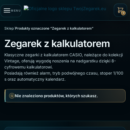
Skip to navigation
Skip to content
MENU
0
/
Sklep
Produkty oznaczone “Zegarek z kalkulatorem”
Zegarek z kalkulatorem
Klasyczne zegarki z kalkulatorem CASIO, należące do kolekcji
Vintage, oferują wygodę noszenia na nadgarstku dzięki 8-
cyfrowemu kalkulatorowi.
Posiadają również alarm, tryb podwójnego czasu, stoper 1/100
s oraz automatyczny kalendarz.
Nie znaleziono produktów, których szukasz.